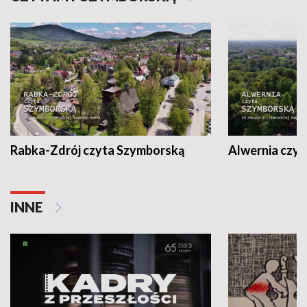
Rabka-Zdrój czyta Szymborską
Alwernia czy
INNE