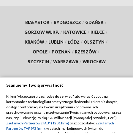
BIAŁYSTOK
/
BYDGOSZCZ
/
GDAŃSK
/
GORZÓW WLKP.
/
KATOWICE
/
KIELCE
/
KRAKÓW
/
LUBLIN
/
ŁÓDŹ
/
OLSZTYN
/
OPOLE
/
POZNAŃ
/
RZESZÓW
/
SZCZECIN
/
WARSZAWA
/
WROCŁAW
Szanujemy Twoją prywatność
Dołącz do nas:
Kliknij "Akceptuję i przechodzę do serwisu", aby wyrazić zgody na
korzystanie z technologii automatycznego śledzenia i zbierania danych,
TVP
dostęp do informacji na Twoim urządzeniu końcowym i ich
Abonament TVP
przechowywanie oraz na przetwarzanie Twoich danych osobowych przez
Regulamin TVP
nas, czyli Telewizję Polską S.A. w likwidacji (zwaną dalej również „TVP”),
Emisja w TVP
Zaufanych Partnerów z IAB* (1201 firm)
oraz pozostałych
Zaufanych
Polityka prywatności
Partnerów TVP (93 firm)
, w celach marketingowych (w tym do
Centrum informacji TVP