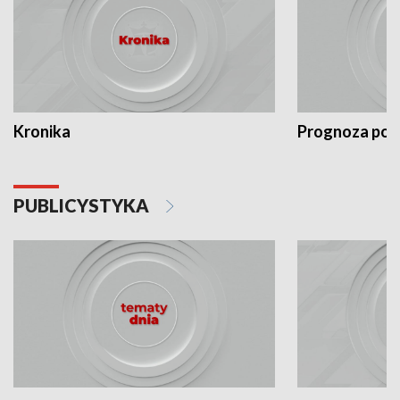
Kronika
Prognoza po
PUBLICYSTYKA