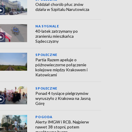
Oddział chorób płuc znów
działa w Szpitalu Narutowicza
NA SYGNALE
40-latek zatrzymany po
zranieniu mieszkańca
Sądecczyzny
SPOŁECZNE
Partia Razem apeluje o
późnowieczorne połączenie
kolejowe między Krakowem i
Katowicami
SPOŁECZNE
Ponad 4 tysiące pielgrzymów
wyruszyło z Krakowa na Jasną
Górę
POGODA
Alerty IMGW i RCB. Najpierw
nawet 38 stopni, potem
gwałtowne burze