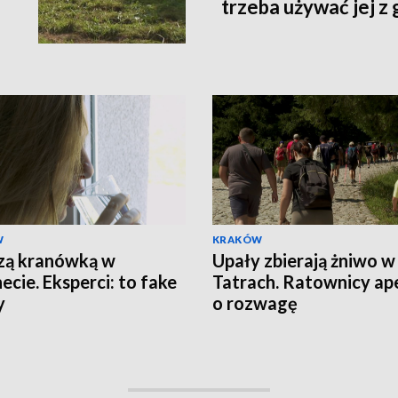
trzeba używać jej z
W
KRAKÓW
zą kranówką w
Upały zbierają żniwo w
ecie. Eksperci: to fake
Tatrach. Ratownicy ape
y
o rozwagę