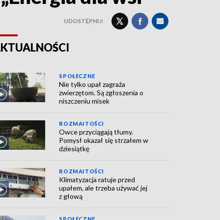
UDOSTĘPNIJ:
KTUALNOŚCI
SPOŁECZNE
Nie tylko upał zagraża
zwierzętom. Są zgłoszenia o
niszczeniu misek
ROZMAITOŚCI
Owce przyciągają tłumy.
Pomysł okazał się strzałem w
dziesiątkę
ROZMAITOŚCI
Klimatyzacja ratuje przed
upałem, ale trzeba używać jej
z głową
SPOŁECZNE