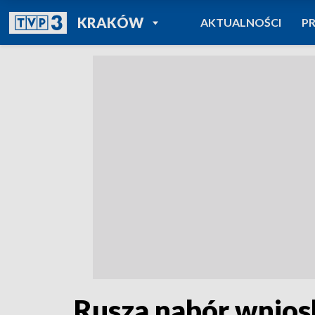
POWRÓT DO
KRAKÓW
AKTUALNOŚCI
P
TVP REGIONY
Rusza nabór wnios