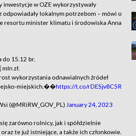
aby inwestycje w OZE wykorzystywały
z odpowiadały lokalnym potrzebom – mówi o
 resortu minister klimatu i środowiska Anna
a do 15.12 br.
 mln zł.
st wykorzystania odnawialnych źródeł
wiejsko-miejskich.��
https://t.co/rDESjv8C5R
u Wsi (@MRiRW_GOV_PL)
January 24, 2023
ę zarówno rolnicy, jak i spółdzielnie
raz te już istniejące, a także ich członkowie.