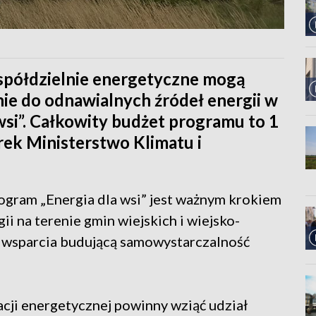
i spółdzielnie energetyczne mogą
ie do odnawialnych źródeł energii w
si”. Całkowity budżet programu to 1
rek Ministerstwo Klimatu i
rogram „Energia dla wsi” jest ważnym krokiem
i na terenie gmin wiejskich i wiejsko-
ą wsparcia budującą samowystarczalność
ji energetycznej powinny wziąć udział