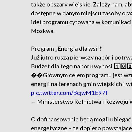
także obszary wiejskie. Zależy nam, 
dostępne w danym miejscu zasoby ora
idei programu cytowana w komunikacie
Moskwa.
Program „Energia dla wsi"❗️
Już jutro rusza pierwszy nabór i potrw
Budżet dla tego naboru wynosi 1️⃣0️⃣0️⃣
��Głównym celem programu jest wzro
energii na terenach gmin wiejskich i 
pic.twitter.com/BcjwM1E97I
— Ministerstwo Rolnictwa i Rozwoj
O dofinansowanie będą mogli ubiegać si
energetyczne – te dopiero powstające o