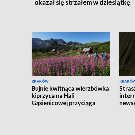
okazał się strzałem w dziesiątkę
KRAKÓW
KRAKÓ
Bujnie kwitnąca wierzbówka
Stras
kiprzyca na Hali
intern
Gąsienicowej przyciąga
news
tłumy turystów