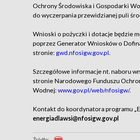
Ochrony Środowiska i Gospodarki Wod
do wyczerpania przewidzianej puli śr
Wnioski o pożyczki i dotacje będzie m
poprzez Generator Wniosków o Dofin
stronie:
gwd.nfosigw.gov.pl
.
Szczegółowe informacje nt. naboru wn
stronie Narodowego Funduszu Ochron
Wodnej:
www.gov.pl/web/nfosigw/
.
Kontakt do koordynatora programu „En
energiadlawsi@nfosigw.gov.pl
Źródło: