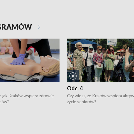
OGRAMÓW
Odc. 4
, jak Kraków wspiera zdrowie
Czy wiesz, że Kraków wspiera akty
ców?
życie seniorów?