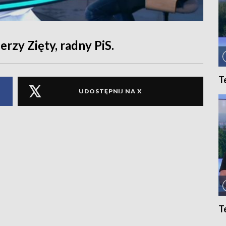
rzy Zięty, radny PiS.
T
UDOSTĘPNIJ NA X
T