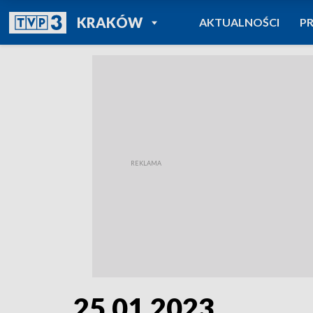
POWRÓT DO
KRAKÓW
AKTUALNOŚCI
P
TVP REGIONY
25.01.2023