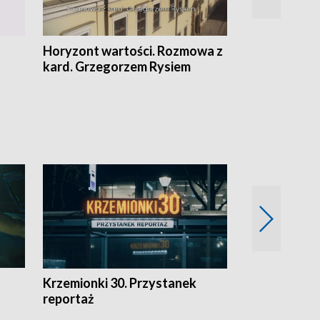
Horyzont wartości. Rozmowa z
Kulturalnie 
kard. Grzegorzem Rysiem
Krzemionki 30. Przystanek
Kraków - jak
reportaż