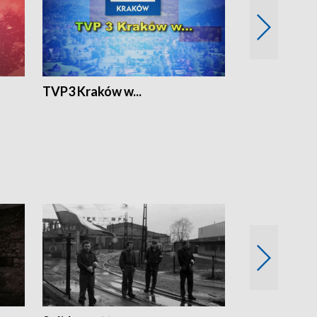
TVP3 Kraków w...
Ślizg