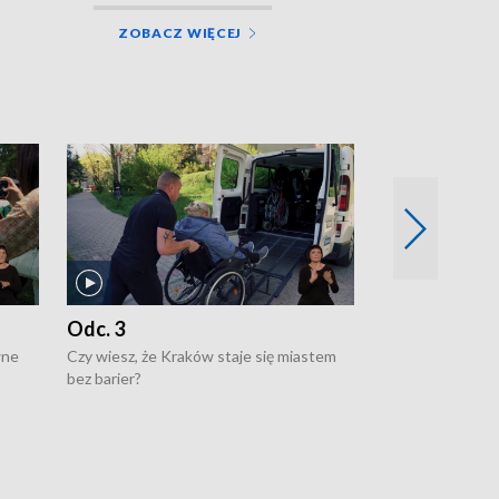
ZOBACZ WIĘCEJ
Odc. 3
Odc. 2
wne
Czy wiesz, że Kraków staje się miastem
Czy wiesz, że Kr
bez barier?
poprawia jakość 