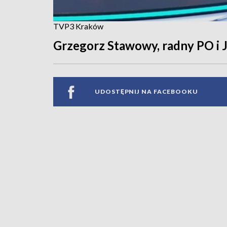
TVP3 Kraków
Grzegorz Stawowy, radny PO i Je
UDOSTĘPNIJ NA FACEBOOKU