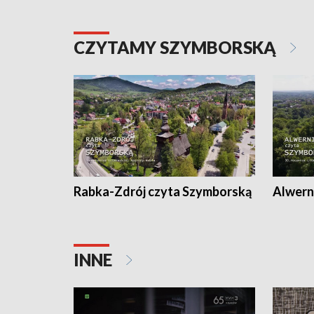
CZYTAMY SZYMBORSKĄ
Rabka-Zdrój czyta Szymborską
Alwern
INNE