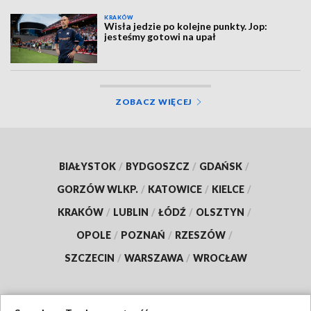
KRAKÓW
Wisła jedzie po kolejne punkty. Jop:
jesteśmy gotowi na upał
ZOBACZ WIĘCEJ
BIAŁYSTOK
/
BYDGOSZCZ
/
GDAŃSK
/
GORZÓW WLKP.
/
KATOWICE
/
KIELCE
/
KRAKÓW
/
LUBLIN
/
ŁÓDŹ
/
OLSZTYN
/
OPOLE
/
POZNAŃ
/
RZESZÓW
/
SZCZECIN
/
WARSZAWA
/
WROCŁAW