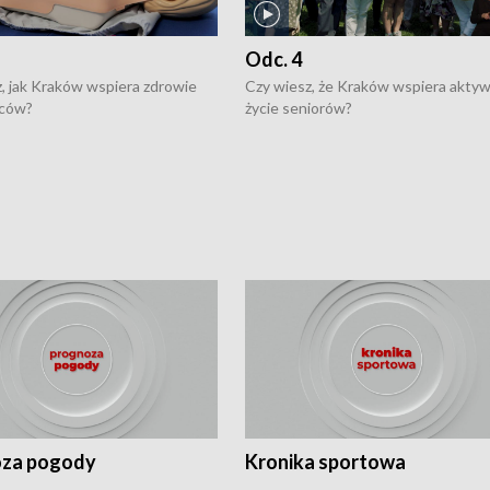
Odc. 4
, jak Kraków wspiera zdrowie
Czy wiesz, że Kraków wspiera akty
ców?
życie seniorów?
za pogody
Kronika sportowa