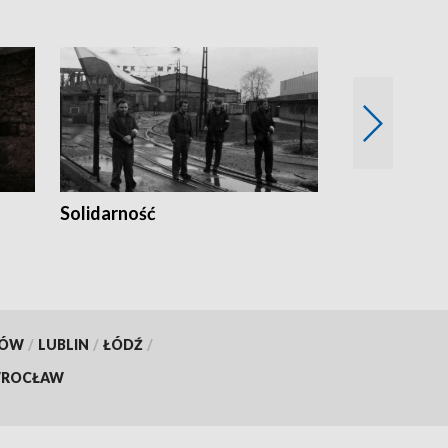
Solidarność
Trudne lata
KÓW
/
LUBLIN
/
ŁÓDŹ
/
ROCŁAW