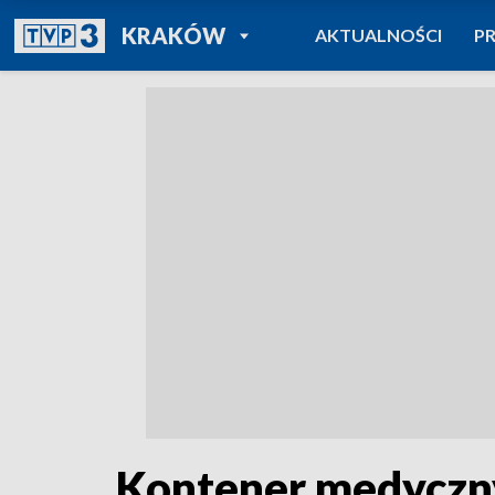
POWRÓT DO
KRAKÓW
AKTUALNOŚCI
P
TVP REGIONY
Kontener medyczny