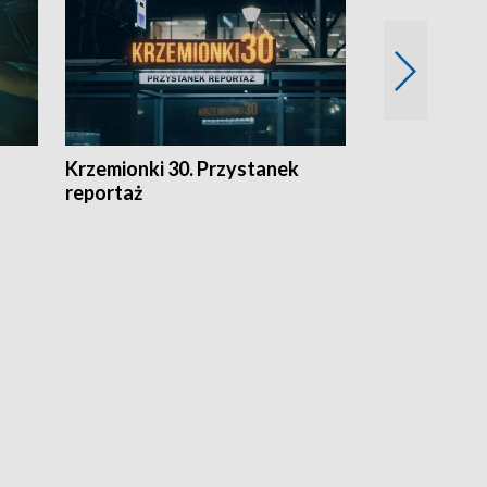
Krzemionki 30. Przystanek
Kraków - jak
reportaż