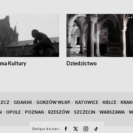
ma Kultury
Dziedzictwo
SZCZ
/
GDAŃSK
/
GORZÓW WLKP.
/
KATOWICE
/
KIELCE
/
KRA
N
/
OPOLE
/
POZNAŃ
/
RZESZÓW
/
SZCZECIN
/
WARSZAWA
/
W
Dołącz do nas: