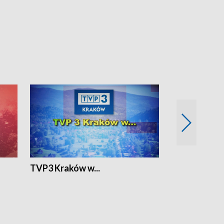
TVP3 Kraków w...
Ślizg