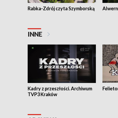
Rabka-Zdrój czyta Szymborską
Alwern
INNE
Kadry z przeszłości. Archiwum
Feliet
TVP3 Kraków