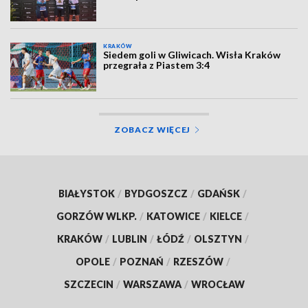
KRAKÓW
Siedem goli w Gliwicach. Wisła Kraków
przegrała z Piastem 3:4
ZOBACZ WIĘCEJ
BIAŁYSTOK
/
BYDGOSZCZ
/
GDAŃSK
/
GORZÓW WLKP.
/
KATOWICE
/
KIELCE
/
KRAKÓW
/
LUBLIN
/
ŁÓDŹ
/
OLSZTYN
/
OPOLE
/
POZNAŃ
/
RZESZÓW
/
SZCZECIN
/
WARSZAWA
/
WROCŁAW