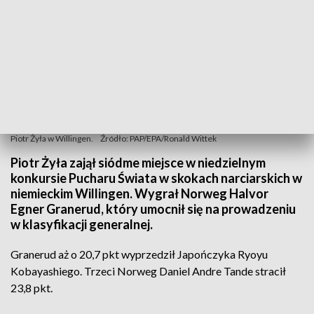
Piotr Żyła w Willingen.
Źródło: PAP/EPA/Ronald Wittek
Piotr Żyła zajął siódme miejsce w niedzielnym
konkursie Pucharu Świata w skokach narciarskich w
niemieckim Willingen. Wygrał Norweg Halvor
Egner Granerud, który umocnił się na prowadzeniu
w klasyfikacji generalnej.
Granerud aż o 20,7 pkt wyprzedził Japończyka Ryoyu
Kobayashiego. Trzeci Norweg Daniel Andre Tande stracił
23,8 pkt.