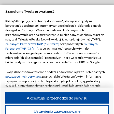
Szanujemy Twoją prywatność
Dołącz do nas:
Kliknij "Akceptuję i przechodzę do serwisu", aby wyrazić zgody na
korzystanie z technologii automatycznego śledzenia i zbierania danych,
TVP
dostęp do informacji na Twoim urządzeniu końcowym i ich
Abonament TVP
przechowywanie oraz na przetwarzanie Twoich danych osobowych przez
Regulamin TVP
nas, czyli Telewizję Polską S.A. w likwidacji (zwaną dalej również „TVP”),
Emisja w TVP
Polityka prywatności
Zaufanych Partnerów z IAB* (1201 firm)
oraz pozostałych
Zaufanych
Partnerów TVP (93 firm)
, w celach marketingowych (w tym do
Centrum informacji TVP
Moje zgody
zautomatyzowanego dopasowania reklam do Twoich zainteresowań i
mierzenia ich skuteczności) i pozostałych, które wskazujemy poniżej, a
Naziemna Telewizja Cyfrowa
Pomoc
także zgody na udostępnianie przez nas identyfikatora PPID do Google.
Sklep TVP
Biuro reklamy
Twoje dane osobowe zbierane podczas odwiedzania przez Ciebie naszych
Rada Programowa
Kontakt
poszczególnych serwisów
zwanych dalej „Portalem”, w tym informacje
zapisywane za pomocą technologii takich jak: pliki cookie, sygnalizatory
System NOS
WWW lub innych podobnych technologii umożliwiających świadczenie
dopasowanych i bezpiecznych usług, personalizację treści oraz reklam,
Informacje o nadawcy
Kanały
udostępnianie funkcji mediów społecznościowych oraz analizowanie
Akceptuję i przechodzę do serwisu
ruchu w Internecie.
Program dla prasy
©2026 Telewizja Polska S.A. w likwidacji
Biuro Reklamy
Twoje dane osobowe zbierane podczas odwiedzania przez Ciebie
Ustawienia zaawansowane
poszczególnych serwisów
na Portalu, takie jak adresy IP, identyfikatory