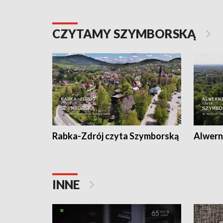
CZYTAMY SZYMBORSKĄ
Rabka-Zdrój czyta Szymborską
Alwern
INNE