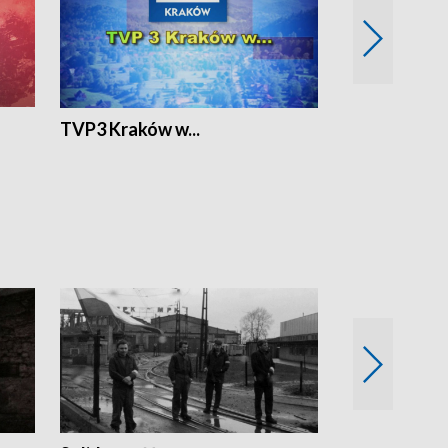
TVP3 Kraków w...
Ślizg