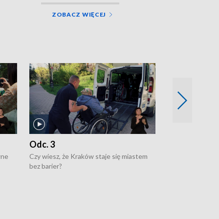
ZOBACZ WIĘCEJ
Odc. 3
Odc. 2
wne
Czy wiesz, że Kraków staje się miastem
Czy wiesz, że Kr
bez barier?
poprawia jakość 