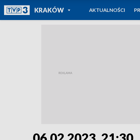
POWRÓT DO
KRAKÓW
AKTUALNOŚCI
P
TVP REGIONY
06.02.2023, 21:30