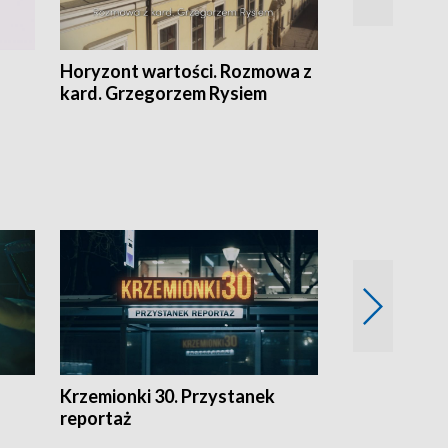
Horyzont wartości. Rozmowa z
Kulturalnie 
kard. Grzegorzem Rysiem
Krzemionki 30. Przystanek
Kraków - jak
reportaż