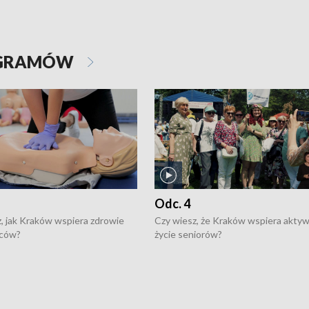
OGRAMÓW
Odc. 4
, jak Kraków wspiera zdrowie
Czy wiesz, że Kraków wspiera akty
ców?
życie seniorów?