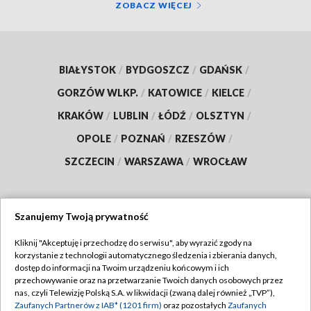
ZOBACZ WIĘCEJ
BIAŁYSTOK
/
BYDGOSZCZ
/
GDAŃSK
/
GORZÓW WLKP.
/
KATOWICE
/
KIELCE
/
KRAKÓW
/
LUBLIN
/
ŁÓDŹ
/
OLSZTYN
/
OPOLE
/
POZNAŃ
/
RZESZÓW
/
SZCZECIN
/
WARSZAWA
/
WROCŁAW
Szanujemy Twoją prywatność
Dołącz do nas:
Kliknij "Akceptuję i przechodzę do serwisu", aby wyrazić zgody na
korzystanie z technologii automatycznego śledzenia i zbierania danych,
TVP
dostęp do informacji na Twoim urządzeniu końcowym i ich
Abonament TVP
przechowywanie oraz na przetwarzanie Twoich danych osobowych przez
Regulamin TVP
nas, czyli Telewizję Polską S.A. w likwidacji (zwaną dalej również „TVP”),
Emisja w TVP
Polityka prywatności
Zaufanych Partnerów z IAB* (1201 firm)
oraz pozostałych
Zaufanych