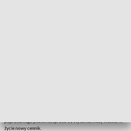
PKP Intercity od 1 marca obniża ceny biletów
Źródło: pixabay.com
PKP Intercity obniża od 1 marca tego roku ceny
biletów. Ceny bazowe na połącznia kategorii TLK i
IC będą średnio o około 11 proc. niższe od obecnie
obowiązujących, zaś dla kategorii EIC i EIP – średnio
o około 15 proc. – poinformował przewoźnik we
wtorkowym komunikacie.
Jak podkreślono, ceny biletów wracają tym samym do
poprzedniego poziomu, sprzed 11 stycznia, kiedy wszedł w
życie nowy cennik.