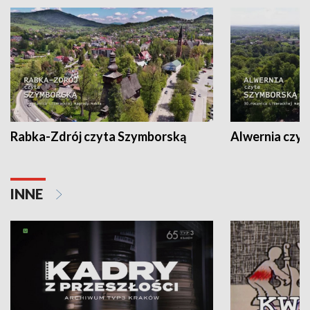
Rabka-Zdrój czyta Szymborską
Alwernia czy
INNE