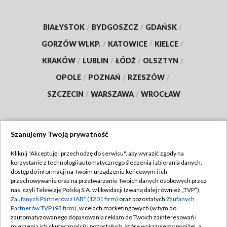
BIAŁYSTOK
/
BYDGOSZCZ
/
GDAŃSK
/
GORZÓW WLKP.
/
KATOWICE
/
KIELCE
/
KRAKÓW
/
LUBLIN
/
ŁÓDŹ
/
OLSZTYN
/
OPOLE
/
POZNAŃ
/
RZESZÓW
/
SZCZECIN
/
WARSZAWA
/
WROCŁAW
Szanujemy Twoją prywatność
Dołącz do nas:
Kliknij "Akceptuję i przechodzę do serwisu", aby wyrazić zgody na
korzystanie z technologii automatycznego śledzenia i zbierania danych,
TVP
dostęp do informacji na Twoim urządzeniu końcowym i ich
Abonament TVP
przechowywanie oraz na przetwarzanie Twoich danych osobowych przez
Regulamin TVP
nas, czyli Telewizję Polską S.A. w likwidacji (zwaną dalej również „TVP”),
Emisja w TVP
Zaufanych Partnerów z IAB* (1201 firm)
oraz pozostałych
Zaufanych
Polityka prywatności
Partnerów TVP (93 firm)
, w celach marketingowych (w tym do
Centrum informacji TVP
Moje zgody
zautomatyzowanego dopasowania reklam do Twoich zainteresowań i
mierzenia ich skuteczności) i pozostałych, które wskazujemy poniżej, a