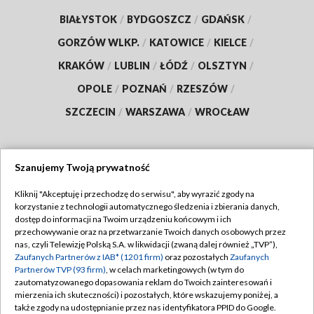
BIAŁYSTOK
/
BYDGOSZCZ
/
GDAŃSK
/
GORZÓW WLKP.
/
KATOWICE
/
KIELCE
/
KRAKÓW
/
LUBLIN
/
ŁÓDŹ
/
OLSZTYN
/
OPOLE
/
POZNAŃ
/
RZESZÓW
/
SZCZECIN
/
WARSZAWA
/
WROCŁAW
Szanujemy Twoją prywatność
Dołącz do nas:
Kliknij "Akceptuję i przechodzę do serwisu", aby wyrazić zgody na
korzystanie z technologii automatycznego śledzenia i zbierania danych,
TVP
dostęp do informacji na Twoim urządzeniu końcowym i ich
Abonament TVP
przechowywanie oraz na przetwarzanie Twoich danych osobowych przez
Regulamin TVP
nas, czyli Telewizję Polską S.A. w likwidacji (zwaną dalej również „TVP”),
Emisja w TVP
Zaufanych Partnerów z IAB* (1201 firm)
oraz pozostałych
Zaufanych
Polityka prywatności
Partnerów TVP (93 firm)
, w celach marketingowych (w tym do
Centrum informacji TVP
Moje zgody
zautomatyzowanego dopasowania reklam do Twoich zainteresowań i
mierzenia ich skuteczności) i pozostałych, które wskazujemy poniżej, a
Naziemna Telewizja Cyfrowa
Pomoc
także zgody na udostępnianie przez nas identyfikatora PPID do Google.