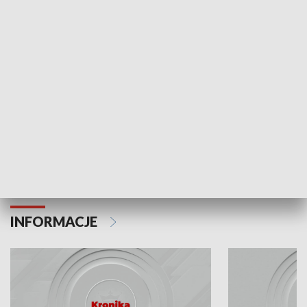
Odc. 6
Odc. 5
Czy wiesz, że Kraków inwestuje w edukację i
Czy wiesz, jak Kr
rozwój młodych?
mieszkańców?
INFORMACJE