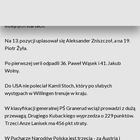
pierwszy raz po 12 konkursach z rzędu. Tym samym nie
udało mu się wyrównać rekordowej serii Janne Ahonena. Fin
w sezonie 2004/05 w najlepszej trójce plasował się w 13
kolejnych startach.
Na 13. pozycji uplasował się Aleksander Zniszczoł, a na 19.
Piotr Żyła.
Po pierwszej serii odpadli 36. Paweł Wąsek i 41. Jakub
Wolny.
Do USA nie poleciał Kamil Stoch, który po słabych
występach w Willingen trenuje w kraju.
W klasyfikacji generalnej PŚ Granerud wciąż prowadzi z dużą
przewagą. Drugiego Kubackiego wyprzedza o 229 punktów.
Trzeci Anze Lanisek ma 456 pkt straty.
W Pucharze Narodów Polska jest trzecia - za Austrią i