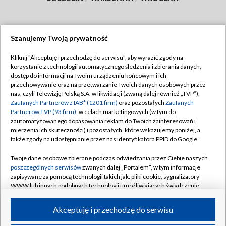
Szanujemy Twoją prywatność
Dołącz do nas:
Kliknij "Akceptuję i przechodzę do serwisu", aby wyrazić zgody na
korzystanie z technologii automatycznego śledzenia i zbierania danych,
TVP
dostęp do informacji na Twoim urządzeniu końcowym i ich
Abonament TVP
przechowywanie oraz na przetwarzanie Twoich danych osobowych przez
Regulamin TVP
nas, czyli Telewizję Polską S.A. w likwidacji (zwaną dalej również „TVP”),
Emisja w TVP
Polityka prywatności
Zaufanych Partnerów z IAB* (1201 firm)
oraz pozostałych
Zaufanych
Partnerów TVP (93 firm)
, w celach marketingowych (w tym do
Centrum informacji TVP
Moje zgody
zautomatyzowanego dopasowania reklam do Twoich zainteresowań i
mierzenia ich skuteczności) i pozostałych, które wskazujemy poniżej, a
Naziemna Telewizja Cyfrowa
Pomoc
także zgody na udostępnianie przez nas identyfikatora PPID do Google.
Sklep TVP
Biuro reklamy
Twoje dane osobowe zbierane podczas odwiedzania przez Ciebie naszych
Rada Programowa
Kontakt
poszczególnych serwisów
zwanych dalej „Portalem”, w tym informacje
zapisywane za pomocą technologii takich jak: pliki cookie, sygnalizatory
System NOS
WWW lub innych podobnych technologii umożliwiających świadczenie
dopasowanych i bezpiecznych usług, personalizację treści oraz reklam,
Informacje o nadawcy
Kanały
udostępnianie funkcji mediów społecznościowych oraz analizowanie
Akceptuję i przechodzę do serwisu
ruchu w Internecie.
Program dla prasy
©2026 Telewizja Polska S.A. w likwidacji