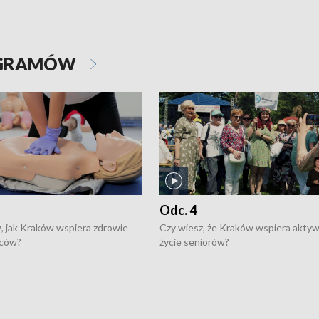
OGRAMÓW
Odc. 4
, jak Kraków wspiera zdrowie
Czy wiesz, że Kraków wspiera akty
ców?
życie seniorów?