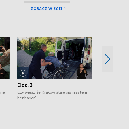
ZOBACZ WIĘCEJ
Odc. 3
Odc. 2
wne
Czy wiesz, że Kraków staje się miastem
Czy wiesz, że Kr
bez barier?
poprawia jakość 