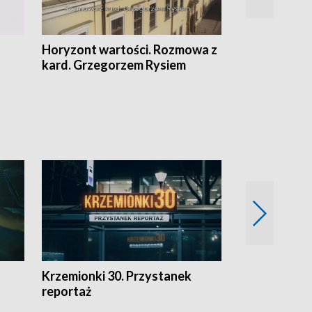
Horyzont wartości. Rozmowa z
Kulturalnie 
kard. Grzegorzem Rysiem
Krzemionki 30. Przystanek
Kraków - jak
reportaż