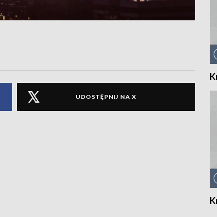
K
UDOSTĘPNIJ NA X
K