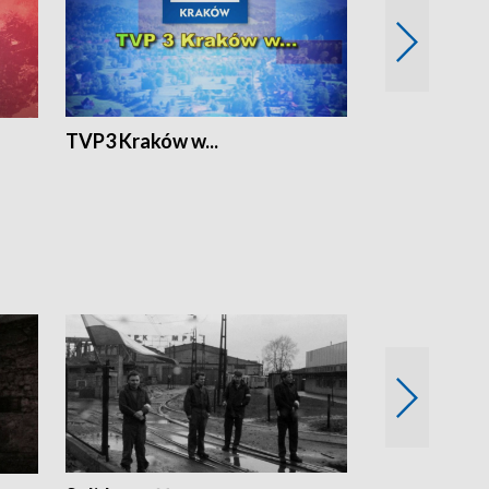
TVP3 Kraków w...
Ślizg