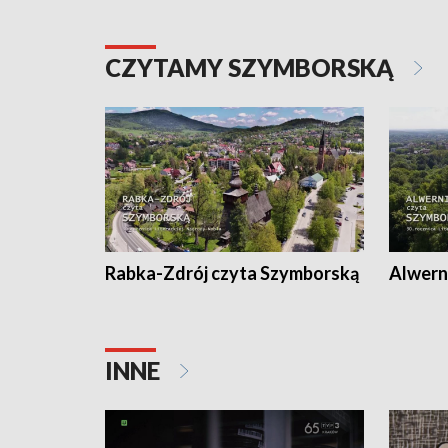
CZYTAMY SZYMBORSKĄ
Rabka-Zdrój czyta Szymborską
Alwern
INNE