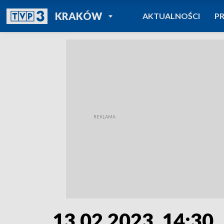
POWRÓT DO
KRAKÓW
AKTUALNOŚCI
P
TVP REGIONY
13.02.2023, 14:30