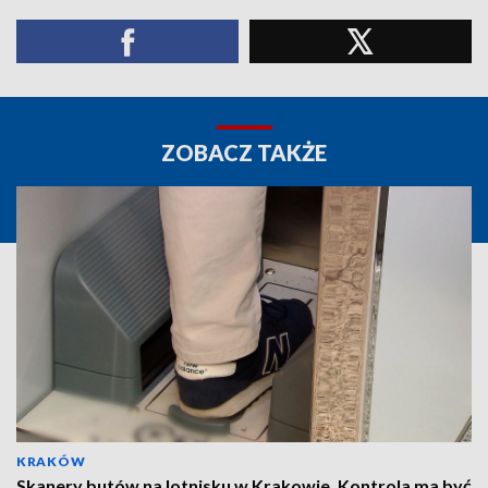
ZOBACZ TAKŻE
KRAKÓW
Skanery butów na lotnisku w Krakowie. Kontrola ma być