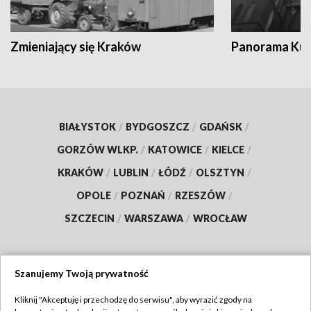
Zmieniający się Kraków
Panorama Kul
BIAŁYSTOK
/
BYDGOSZCZ
/
GDAŃSK
/
GORZÓW WLKP.
/
KATOWICE
/
KIELCE
/
KRAKÓW
/
LUBLIN
/
ŁÓDŹ
/
OLSZTYN
/
OPOLE
/
POZNAŃ
/
RZESZÓW
/
SZCZECIN
/
WARSZAWA
/
WROCŁAW
Szanujemy Twoją prywatność
Dołącz do nas:
Kliknij "Akceptuję i przechodzę do serwisu", aby wyrazić zgody na