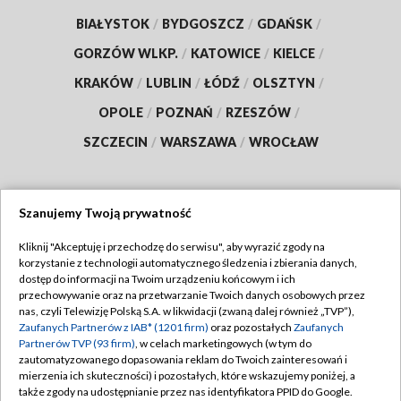
BIAŁYSTOK
/
BYDGOSZCZ
/
GDAŃSK
/
GORZÓW WLKP.
/
KATOWICE
/
KIELCE
/
KRAKÓW
/
LUBLIN
/
ŁÓDŹ
/
OLSZTYN
/
OPOLE
/
POZNAŃ
/
RZESZÓW
/
SZCZECIN
/
WARSZAWA
/
WROCŁAW
Szanujemy Twoją prywatność
Dołącz do nas:
Kliknij "Akceptuję i przechodzę do serwisu", aby wyrazić zgody na
korzystanie z technologii automatycznego śledzenia i zbierania danych,
TVP
dostęp do informacji na Twoim urządzeniu końcowym i ich
Abonament TVP
przechowywanie oraz na przetwarzanie Twoich danych osobowych przez
Regulamin TVP
nas, czyli Telewizję Polską S.A. w likwidacji (zwaną dalej również „TVP”),
Emisja w TVP
Zaufanych Partnerów z IAB* (1201 firm)
oraz pozostałych
Zaufanych
Polityka prywatności
Partnerów TVP (93 firm)
, w celach marketingowych (w tym do
Centrum informacji TVP
Moje zgody
zautomatyzowanego dopasowania reklam do Twoich zainteresowań i
mierzenia ich skuteczności) i pozostałych, które wskazujemy poniżej, a
Naziemna Telewizja Cyfrowa
Pomoc
także zgody na udostępnianie przez nas identyfikatora PPID do Google.