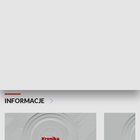
Odc. 6
Odc. 5
Czy wiesz, że Kraków inwestuje w edukację i
Czy wiesz, jak Kr
rozwój młodych?
mieszkańców?
INFORMACJE