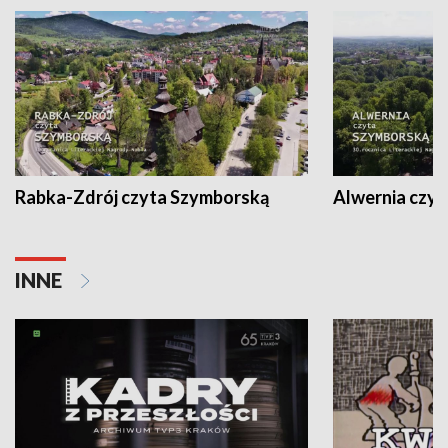
Rabka-Zdrój czyta Szymborską
Alwernia czy
INNE