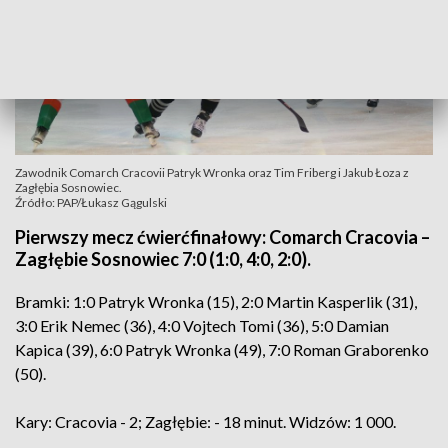
Zawodnik Comarch Cracovii Patryk Wronka oraz Tim Friberg i Jakub Łoza z
Zagłębia Sosnowiec.
Źródło: PAP/Łukasz Gągulski
Pierwszy mecz ćwierćfinałowy: Comarch Cracovia –
Zagłębie Sosnowiec 7:0 (1:0, 4:0, 2:0).
Bramki: 1:0 Patryk Wronka (15), 2:0 Martin Kasperlik (31),
3:0 Erik Nemec (36), 4:0 Vojtech Tomi (36), 5:0 Damian
Kapica (39), 6:0 Patryk Wronka (49), 7:0 Roman Graborenko
(50).
Kary: Cracovia - 2; Zagłębie: - 18 minut. Widzów: 1 000.