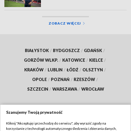
ZOBACZ WIĘCEJ
BIAŁYSTOK
/
BYDGOSZCZ
/
GDAŃSK
/
GORZÓW WLKP.
/
KATOWICE
/
KIELCE
/
KRAKÓW
/
LUBLIN
/
ŁÓDŹ
/
OLSZTYN
/
OPOLE
/
POZNAŃ
/
RZESZÓW
/
SZCZECIN
/
WARSZAWA
/
WROCŁAW
Szanujemy Twoją prywatność
Dołącz do nas:
Kliknij "Akceptuję i przechodzę do serwisu", aby wyrazić zgody na
korzystanie z technologii automatycznego śledzenia i zbierania danych,
TVP