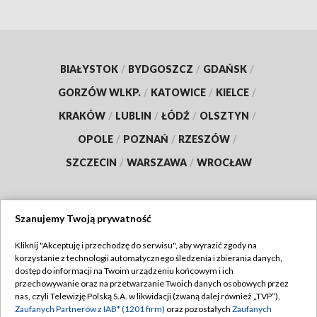
BIAŁYSTOK
/
BYDGOSZCZ
/
GDAŃSK
/
GORZÓW WLKP.
/
KATOWICE
/
KIELCE
/
KRAKÓW
/
LUBLIN
/
ŁÓDŹ
/
OLSZTYN
/
OPOLE
/
POZNAŃ
/
RZESZÓW
/
SZCZECIN
/
WARSZAWA
/
WROCŁAW
Szanujemy Twoją prywatność
Dołącz do nas:
Kliknij "Akceptuję i przechodzę do serwisu", aby wyrazić zgody na
korzystanie z technologii automatycznego śledzenia i zbierania danych,
TVP
dostęp do informacji na Twoim urządzeniu końcowym i ich
Abonament TVP
przechowywanie oraz na przetwarzanie Twoich danych osobowych przez
Regulamin TVP
nas, czyli Telewizję Polską S.A. w likwidacji (zwaną dalej również „TVP”),
Emisja w TVP
Zaufanych Partnerów z IAB* (1201 firm)
oraz pozostałych
Zaufanych
Polityka prywatności