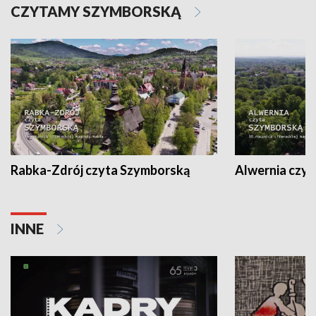
CZYTAMY SZYMBORSKĄ
Rabka-Zdrój czyta Szymborską
Alwernia czy
INNE