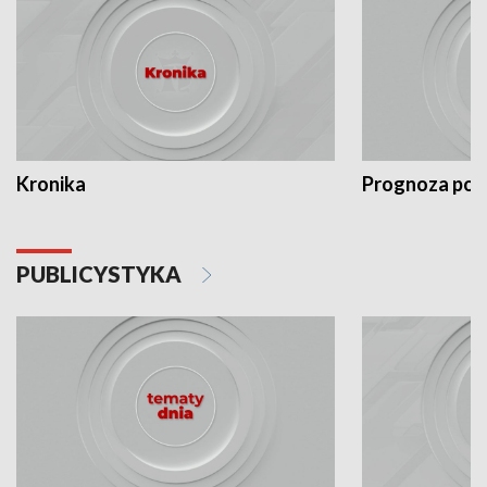
Kronika
Prognoza po
PUBLICYSTYKA