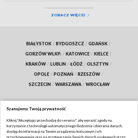
ZOBACZ WIĘCEJ
BIAŁYSTOK
/
BYDGOSZCZ
/
GDAŃSK
/
GORZÓW WLKP.
/
KATOWICE
/
KIELCE
/
KRAKÓW
/
LUBLIN
/
ŁÓDŹ
/
OLSZTYN
/
OPOLE
/
POZNAŃ
/
RZESZÓW
/
SZCZECIN
/
WARSZAWA
/
WROCŁAW
Szanujemy Twoją prywatność
Dołącz do nas:
Kliknij "Akceptuję i przechodzę do serwisu", aby wyrazić zgody na
korzystanie z technologii automatycznego śledzenia i zbierania danych,
TVP
dostęp do informacji na Twoim urządzeniu końcowym i ich
Abonament TVP
przechowywanie oraz na przetwarzanie Twoich danych osobowych przez