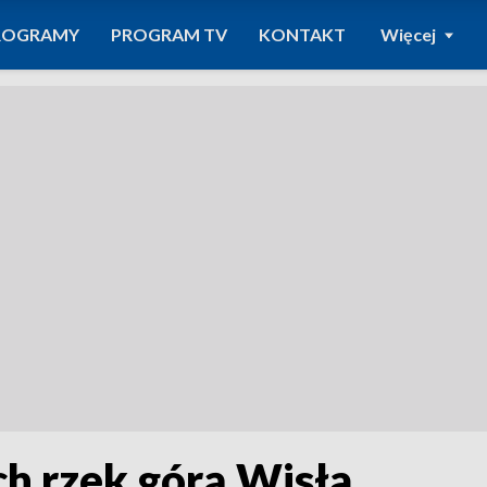
ROGRAMY
PROGRAM TV
KONTAKT
Więcej
h rzek górą Wisła