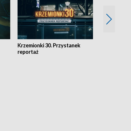
Krzemionki 30. Przystanek
Kraków - jak
reportaż