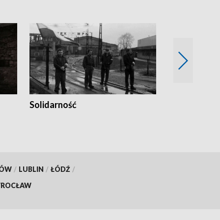
Solidarność
Trudne lata
KÓW
/
LUBLIN
/
ŁÓDŹ
/
ROCŁAW