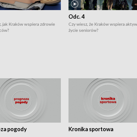
Odc. 4
, jak Kraków wspiera zdrowie
Czy wiesz, że Kraków wspiera akty
ców?
życie seniorów?
za pogody
Kronika sportowa