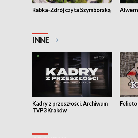
Rabka-Zdrój czyta Szymborską
Alwern
INNE
Kadry z przeszłości. Archiwum
Feliet
TVP3 Kraków