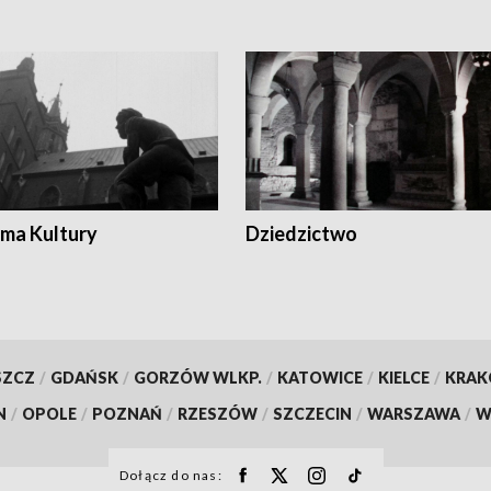
ma Kultury
Dziedzictwo
SZCZ
/
GDAŃSK
/
GORZÓW WLKP.
/
KATOWICE
/
KIELCE
/
KRA
N
/
OPOLE
/
POZNAŃ
/
RZESZÓW
/
SZCZECIN
/
WARSZAWA
/
W
Dołącz do nas: