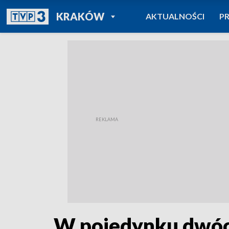
POWRÓT DO
KRAKÓW
AKTUALNOŚCI
P
TVP REGIONY
W pojedynku dwóc