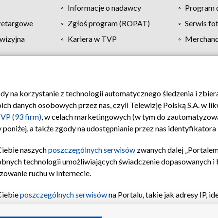
Informacje o nadawcy
Program d
zetargowe
Zgłoś program (ROPAT)
Serwis fo
wizyjna
Kariera w TVP
Merchandi
Polityka prywatności
Moje zgody
Pomoc
Biuro re
ody na korzystanie z technologii automatycznego śledzenia i zbie
 danych osobowych przez nas, czyli Telewizję Polską S.A. w likw
VP (93 firm)
, w celach marketingowych (w tym do zautomatyzow
 poniżej, a także zgody na udostępnianie przez nas identyfikator
Ciebie naszych
poszczególnych serwisów
zwanych dalej „Portalem
obnych technologii umożliwiających świadczenie dopasowanych i be
zowanie ruchu w Internecie.
Ciebie
poszczególnych serwisów
na Portalu, takie jak adresy IP, 
sach Portalu czy historia odwiedzin będą przetwarzane przez TV
ji: przechowywania informacji na urządzeniu lub dostęp do nich,