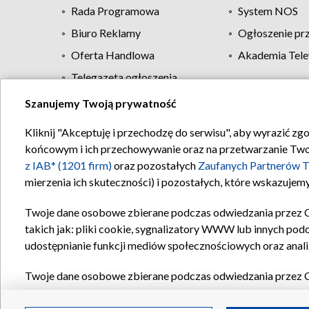
Rada Programowa
System NOS
Biuro Reklamy
Ogłoszenie pr
Oferta Handlowa
Akademia Tele
Telegazeta ogłoszenia
Szanujemy Twoją prywatność
Regulamin TVP
Kliknij "Akceptuję i przechodzę do serwisu", aby wyrazić zg
końcowym i ich przechowywanie oraz na przetwarzanie Twoich
z IAB* (1201 firm)
oraz pozostałych
Zaufanych Partnerów T
mierzenia ich skuteczności) i pozostałych, które wskazujemy
Twoje dane osobowe zbierane podczas odwiedzania przez 
takich jak: pliki cookie, sygnalizatory WWW lub innych pod
udostępnianie funkcji mediów społecznościowych oraz anali
Twoje dane osobowe zbierane podczas odwiedzania przez 
plików cookie, informacje o Twoich wyszukiwaniach w serwi
Partnerów TVP
dla realizacji następujących celów i funkc