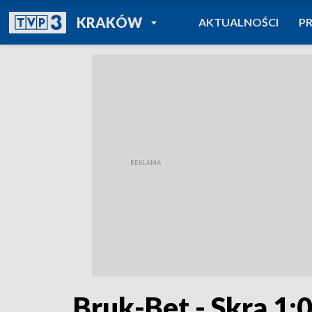
POWRÓT DO
KRAKÓW
AKTUALNOŚCI
P
TVP REGIONY
Bruk-Bet - Skra 1: