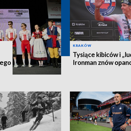
KRAKÓW
Tysiące kibiców i „lu
iego
Ironman znów opan