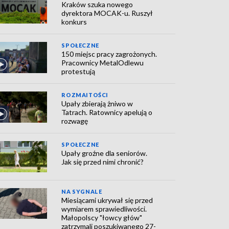
Kraków szuka nowego
dyrektora MOCAK-u. Ruszył
konkurs
SPOŁECZNE
150 miejsc pracy zagrożonych.
Pracownicy MetalOdlewu
protestują
ROZMAITOŚCI
Upały zbierają żniwo w
Tatrach. Ratownicy apelują o
rozwagę
SPOŁECZNE
Upały groźne dla seniorów.
Jak się przed nimi chronić?
NA SYGNALE
Miesiącami ukrywał się przed
wymiarem sprawiedliwości.
Małopolscy "łowcy głów"
zatrzymali poszukiwanego 27-