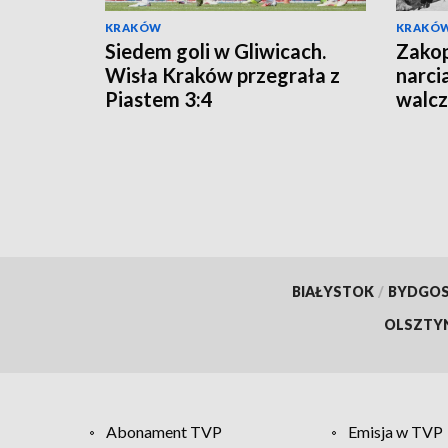
KRAKÓW
KRAKÓ
Siedem goli w Gliwicach.
Zakop
Wisła Kraków przegrała z
narci
Piastem 3:4
walcz
Wars
BIAŁYSTOK
/
BYDGO
OLSZTY
Abonament TVP
Emisja w TVP