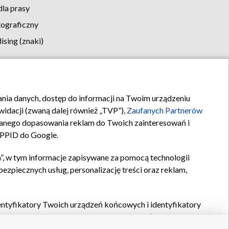
la prasy
tograficzny
sing (znaki)
klamy
Kontakt
rania danych, dostęp do informacji na Twoim urządzeniu
idacji (zwaną dalej również „TVP”),
Zaufanych Partnerów
anego dopasowania reklam do Twoich zainteresowań i
a PPID do Google.
”, w tym informacje zapisywane za pomocą technologii
zpiecznych usług, personalizację treści oraz reklam,
identyfikatory Twoich urządzeń końcowych i identyfikatory
P,
Zaufanych Partnerów z IAB
oraz pozostałych
Zaufanych
 wyboru podstawowych reklam, wyboru spersonalizowanych