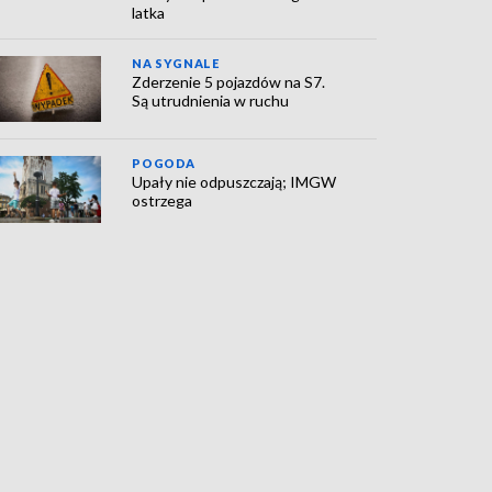
latka
NA SYGNALE
Zderzenie 5 pojazdów na S7.
Są utrudnienia w ruchu
POGODA
Upały nie odpuszczają; IMGW
ostrzega