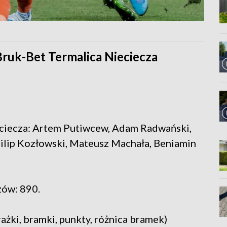
j Bruk-Bet Termalica Nieciecza
eciecza: Artem Putiwcew, Adam Radwański,
ilip Kozłowski, Mateusz Machała, Beniamin
zów: 890.
ażki, bramki, punkty, różnica bramek)