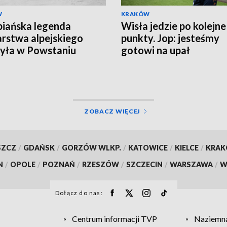
W
KRAKÓW
iańska legenda
Wisła jedzie po kolejne
arstwa alpejskiego
punkty. Jop: jesteśmy
yła w Powstaniu
gotowi na upał
zawskim
ZOBACZ WIĘCEJ
SZCZ
/
GDAŃSK
/
GORZÓW WLKP.
/
KATOWICE
/
KIELCE
/
KRA
N
/
OPOLE
/
POZNAŃ
/
RZESZÓW
/
SZCZECIN
/
WARSZAWA
/
W
Dołącz do nas:
Centrum informacji TVP
Naziemna