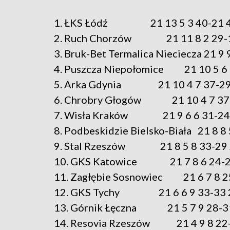
1. ŁKS Łódź 21 13 5 3 40-21 4
2. Ruch Chorzów 21 11 8 2 29-1
3. Bruk-Bet Termalica Nieciecza 21 9 
4. Puszcza Niepołomice 21 10 5 6 
5. Arka Gdynia 21 10 4 7 37-29
6. Chrobry Głogów 21 10 4 7 37-
7. Wisła Kraków 21 9 6 6 31-24
8. Podbeskidzie Bielsko-Biała 21 8 8
9. Stal Rzeszów 21 8 5 8 33-29 
10. GKS Katowice 21 7 8 6 24-2
11. Zagłębie Sosnowiec 21 6 7 8 2
12. GKS Tychy 21 6 6 9 33-33 
13. Górnik Łęczna 21 5 7 9 28-31
14. Resovia Rzeszów 21 4 9 8 22-