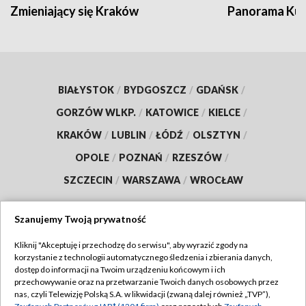
Zmieniający się Kraków
Panorama Kul
BIAŁYSTOK
/
BYDGOSZCZ
/
GDAŃSK
/
GORZÓW WLKP.
/
KATOWICE
/
KIELCE
/
KRAKÓW
/
LUBLIN
/
ŁÓDŹ
/
OLSZTYN
/
OPOLE
/
POZNAŃ
/
RZESZÓW
/
SZCZECIN
/
WARSZAWA
/
WROCŁAW
Szanujemy Twoją prywatność
Kliknij "Akceptuję i przechodzę do serwisu", aby wyrazić zgody na
Dołącz do nas:
korzystanie z technologii automatycznego śledzenia i zbierania danych,
dostęp do informacji na Twoim urządzeniu końcowym i ich
TVP
przechowywanie oraz na przetwarzanie Twoich danych osobowych przez
nas, czyli Telewizję Polską S.A. w likwidacji (zwaną dalej również „TVP”),
Abonament TVP
Regulamin TVP