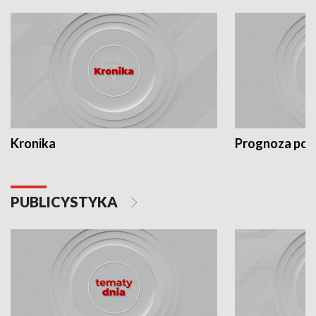
Kronika
Prognoza po
PUBLICYSTYKA