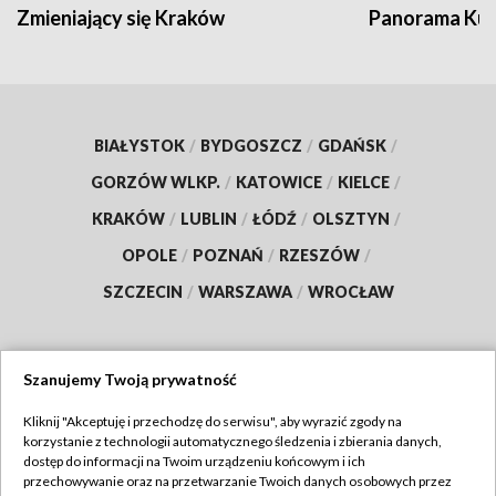
Zmieniający się Kraków
Panorama Kul
BIAŁYSTOK
/
BYDGOSZCZ
/
GDAŃSK
/
GORZÓW WLKP.
/
KATOWICE
/
KIELCE
/
KRAKÓW
/
LUBLIN
/
ŁÓDŹ
/
OLSZTYN
/
OPOLE
/
POZNAŃ
/
RZESZÓW
/
SZCZECIN
/
WARSZAWA
/
WROCŁAW
Szanujemy Twoją prywatność
Dołącz do nas:
Kliknij "Akceptuję i przechodzę do serwisu", aby wyrazić zgody na
korzystanie z technologii automatycznego śledzenia i zbierania danych,
TVP
dostęp do informacji na Twoim urządzeniu końcowym i ich
Abonament TVP
przechowywanie oraz na przetwarzanie Twoich danych osobowych przez
Regulamin TVP