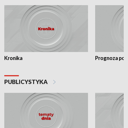
Kronika
Prognoza po
PUBLICYSTYKA