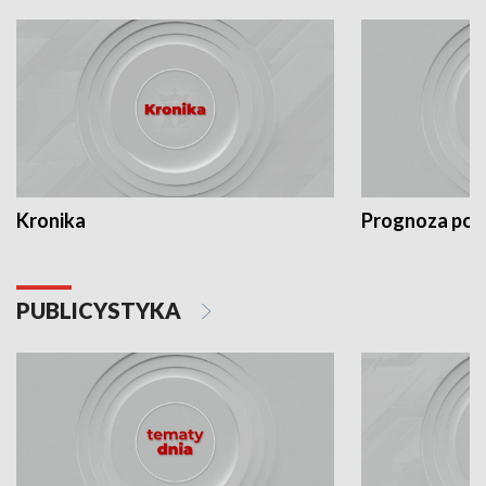
Kronika
Prognoza po
PUBLICYSTYKA