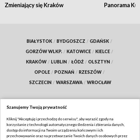
Zmieniający się Kraków
Panorama Kul
BIAŁYSTOK
/
BYDGOSZCZ
/
GDAŃSK
/
GORZÓW WLKP.
/
KATOWICE
/
KIELCE
/
KRAKÓW
/
LUBLIN
/
ŁÓDŹ
/
OLSZTYN
/
OPOLE
/
POZNAŃ
/
RZESZÓW
/
SZCZECIN
/
WARSZAWA
/
WROCŁAW
Szanujemy Twoją prywatność
Dołącz do nas:
Kliknij "Akceptuję i przechodzę do serwisu", aby wyrazić zgody na
korzystanie z technologii automatycznego śledzenia i zbierania danych,
TVP
dostęp do informacji na Twoim urządzeniu końcowym i ich
Abonament TVP
przechowywanie oraz na przetwarzanie Twoich danych osobowych przez
Regulamin TVP