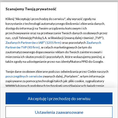
Szanujemy Twoją prywatność
Dołącz do nas:
Kliknij "Akceptuję i przechodzę do serwisu", aby wyrazić zgody na
korzystanie z technologii automatycznego śledzenia i zbierania danych,
TVP
dostęp do informacji na Twoim urządzeniu końcowym i ich
Abonament TVP
przechowywanie oraz na przetwarzanie Twoich danych osobowych przez
Regulamin TVP
nas, czyli Telewizję Polską S.A. w likwidacji (zwaną dalej również „TVP”),
Emisja w TVP
Zaufanych Partnerów z IAB* (1201 firm)
oraz pozostałych
Zaufanych
Polityka prywatności
Partnerów TVP (93 firm)
, w celach marketingowych (w tym do
Centrum informacji TVP
Moje zgody
zautomatyzowanego dopasowania reklam do Twoich zainteresowań i
mierzenia ich skuteczności) i pozostałych, które wskazujemy poniżej, a
Naziemna Telewizja Cyfrowa
Pomoc
także zgody na udostępnianie przez nas identyfikatora PPID do Google.
Sklep TVP
Biuro reklamy
Twoje dane osobowe zbierane podczas odwiedzania przez Ciebie naszych
Rada Programowa
poszczególnych serwisów
zwanych dalej „Portalem”, w tym informacje
Kontakt
zapisywane za pomocą technologii takich jak: pliki cookie, sygnalizatory
System NOS
WWW lub innych podobnych technologii umożliwiających świadczenie
dopasowanych i bezpiecznych usług, personalizację treści oraz reklam,
Informacje o nadawcy
Kanały
udostępnianie funkcji mediów społecznościowych oraz analizowanie
Akceptuję i przechodzę do serwisu
ruchu w Internecie.
Program dla prasy
©2026 Telewizja Polska S.A. w likwidacji
Biuro Reklamy
Twoje dane osobowe zbierane podczas odwiedzania przez Ciebie
Ustawienia zaawansowane
poszczególnych serwisów
na Portalu, takie jak adresy IP, identyfikatory
Ogłoszenie przetargowe