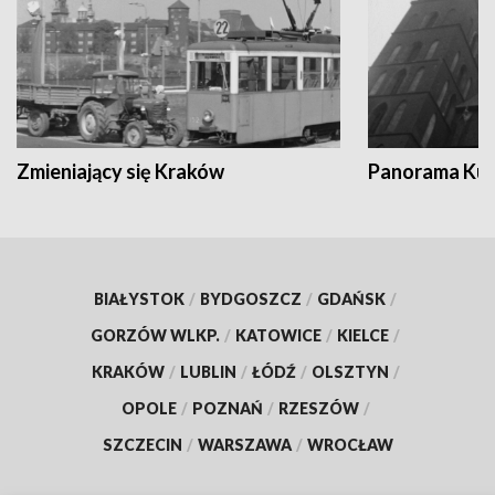
Zmieniający się Kraków
Panorama Kul
BIAŁYSTOK
/
BYDGOSZCZ
/
GDAŃSK
/
GORZÓW WLKP.
/
KATOWICE
/
KIELCE
/
KRAKÓW
/
LUBLIN
/
ŁÓDŹ
/
OLSZTYN
/
OPOLE
/
POZNAŃ
/
RZESZÓW
/
SZCZECIN
/
WARSZAWA
/
WROCŁAW