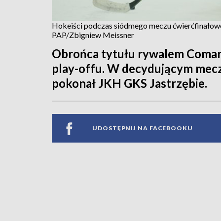
Hokeiści podczas siódmego meczu ćwierćfinałowe
PAP/Zbigniew Meissner
Obrońca tytułu rywalem Comarc
play-offu. W decydującym mec
pokonał JKH GKS Jastrzębie.
UDOSTĘPNIJ NA FACEBOOKU