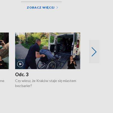
ZOBACZ WIĘCEJ
Odc. 3
Odc. 2
wne
Czy wiesz, że Kraków staje się miastem
Czy wiesz, że Kr
bez barier?
poprawia jakość 