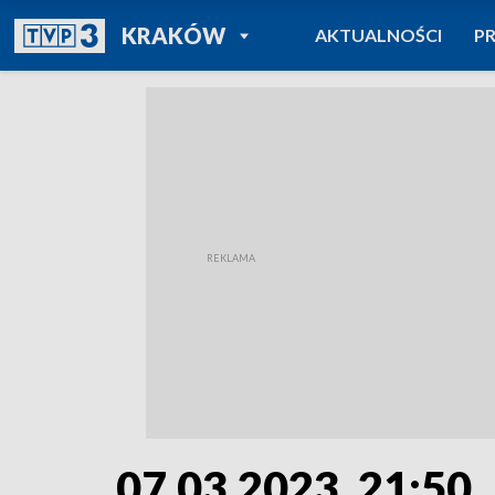
POWRÓT DO
KRAKÓW
AKTUALNOŚCI
P
TVP REGIONY
07.03.2023, 21:50