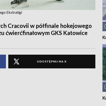
go Ekstraligi
h Cracovii w półfinale hokejowego
zu ćwierćfinałowym GKS Katowice
K
UDOSTĘPNIJ NA X
K