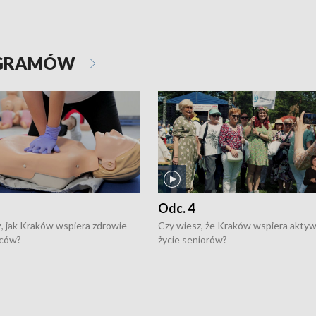
OGRAMÓW
Odc. 4
, jak Kraków wspiera zdrowie
Czy wiesz, że Kraków wspiera akty
ców?
życie seniorów?