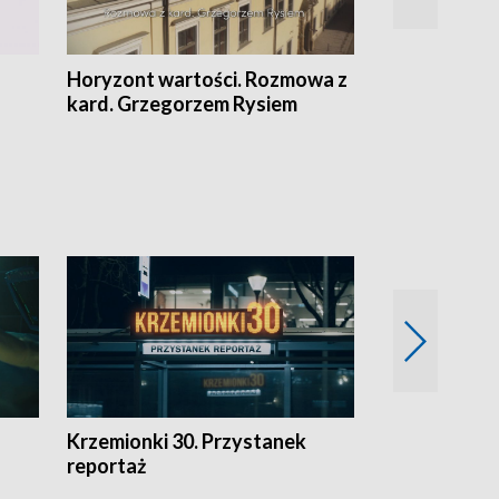
Horyzont wartości. Rozmowa z
Kulturalnie 
kard. Grzegorzem Rysiem
Krzemionki 30. Przystanek
Kraków - jak
reportaż