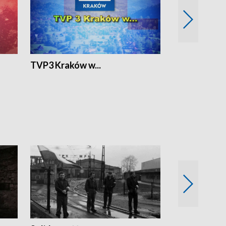
TVP3 Kraków w...
Ślizg