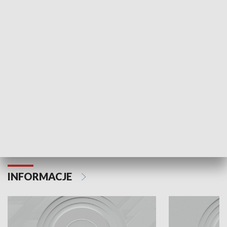
Odc. 6
Odc. 5
Czy wiesz, że Kraków inwestuje w edukację i
Czy wiesz, jak Kr
rozwój młodych?
mieszkańców?
INFORMACJE