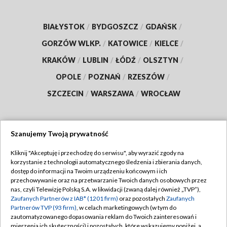
BIAŁYSTOK
/
BYDGOSZCZ
/
GDAŃSK
/
GORZÓW WLKP.
/
KATOWICE
/
KIELCE
/
KRAKÓW
/
LUBLIN
/
ŁÓDŹ
/
OLSZTYN
/
OPOLE
/
POZNAŃ
/
RZESZÓW
/
SZCZECIN
/
WARSZAWA
/
WROCŁAW
Szanujemy Twoją prywatność
Dołącz do nas:
Kliknij "Akceptuję i przechodzę do serwisu", aby wyrazić zgody na
korzystanie z technologii automatycznego śledzenia i zbierania danych,
TVP
dostęp do informacji na Twoim urządzeniu końcowym i ich
Abonament TVP
przechowywanie oraz na przetwarzanie Twoich danych osobowych przez
Regulamin TVP
nas, czyli Telewizję Polską S.A. w likwidacji (zwaną dalej również „TVP”),
Emisja w TVP
Zaufanych Partnerów z IAB* (1201 firm)
oraz pozostałych
Zaufanych
Polityka prywatności
Partnerów TVP (93 firm)
, w celach marketingowych (w tym do
Centrum informacji TVP
Moje zgody
zautomatyzowanego dopasowania reklam do Twoich zainteresowań i
mierzenia ich skuteczności) i pozostałych, które wskazujemy poniżej, a