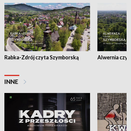
Rabka-Zdrój czyta Szymborską
Alwernia czy
INNE