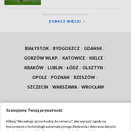
ZOBACZ WIĘCEJ
BIAŁYSTOK
/
BYDGOSZCZ
/
GDAŃSK
/
GORZÓW WLKP.
/
KATOWICE
/
KIELCE
/
KRAKÓW
/
LUBLIN
/
ŁÓDŹ
/
OLSZTYN
/
OPOLE
/
POZNAŃ
/
RZESZÓW
/
SZCZECIN
/
WARSZAWA
/
WROCŁAW
Szanujemy Twoją prywatność
Dołącz do nas:
Kliknij "Akceptuję i przechodzę do serwisu", aby wyrazić zgody na
korzystanie z technologii automatycznego śledzenia i zbierania danych,
TVP