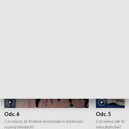
Krzemionki 30. Przystanek reportaż: Świat bez maski
ZOBACZ WIĘCEJ
NAJNOWSZE WYDANIA PROGRAMÓW
Odc. 6
Odc. 5
Czy wiesz, że Kraków inwestuje w edukację i
Czy wiesz, jak Kr
rozwój młodych?
mieszkańców?