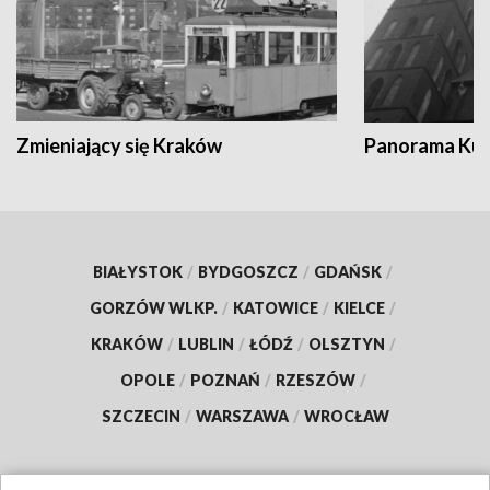
Zmieniający się Kraków
Panorama Kul
BIAŁYSTOK
/
BYDGOSZCZ
/
GDAŃSK
/
GORZÓW WLKP.
/
KATOWICE
/
KIELCE
/
KRAKÓW
/
LUBLIN
/
ŁÓDŹ
/
OLSZTYN
/
OPOLE
/
POZNAŃ
/
RZESZÓW
/
SZCZECIN
/
WARSZAWA
/
WROCŁAW