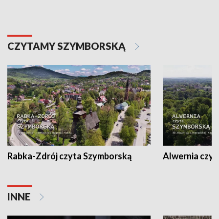
CZYTAMY SZYMBORSKĄ
Rabka-Zdrój czyta Szymborską
Alwernia czy
INNE