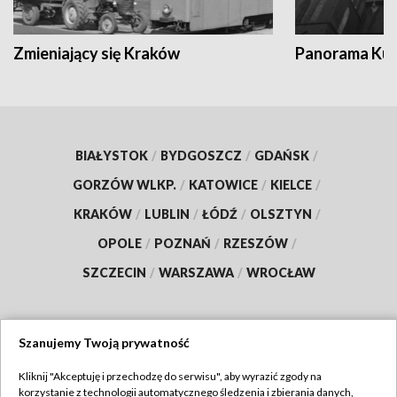
Zmieniający się Kraków
Panorama Kul
BIAŁYSTOK
/
BYDGOSZCZ
/
GDAŃSK
/
GORZÓW WLKP.
/
KATOWICE
/
KIELCE
/
KRAKÓW
/
LUBLIN
/
ŁÓDŹ
/
OLSZTYN
/
OPOLE
/
POZNAŃ
/
RZESZÓW
/
SZCZECIN
/
WARSZAWA
/
WROCŁAW
Szanujemy Twoją prywatność
Dołącz do nas:
Kliknij "Akceptuję i przechodzę do serwisu", aby wyrazić zgody na
korzystanie z technologii automatycznego śledzenia i zbierania danych,
TVP