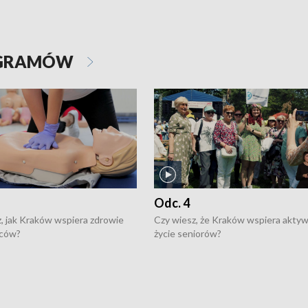
OGRAMÓW
Odc. 4
, jak Kraków wspiera zdrowie
Czy wiesz, że Kraków wspiera akty
ców?
życie seniorów?