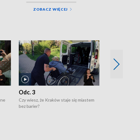
ZOBACZ WIĘCEJ
Odc. 3
Odc. 2
wne
Czy wiesz, że Kraków staje się miastem
Czy wiesz, że Kr
bez barier?
poprawia jakość 