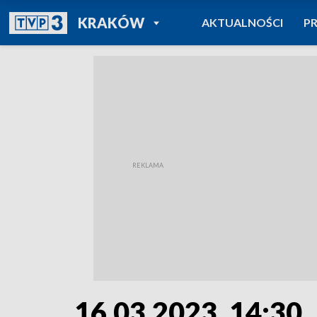
POWRÓT DO
KRAKÓW
AKTUALNOŚCI
P
TVP REGIONY
16.03.2023, 14:30