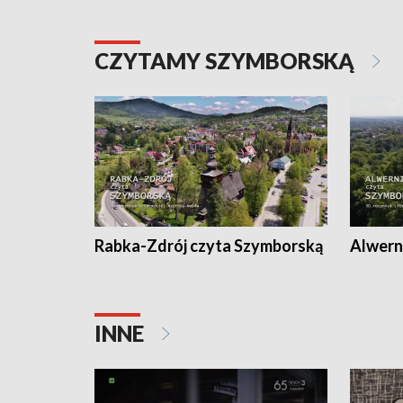
CZYTAMY SZYMBORSKĄ
Rabka-Zdrój czyta Szymborską
Alwern
INNE