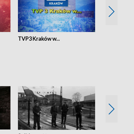
TVP3 Kraków w...
Ślizg