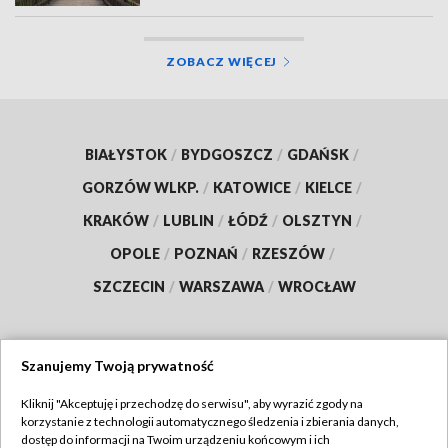
ZOBACZ WIĘCEJ
BIAŁYSTOK
/
BYDGOSZCZ
/
GDAŃSK
/
GORZÓW WLKP.
/
KATOWICE
/
KIELCE
/
KRAKÓW
/
LUBLIN
/
ŁÓDŹ
/
OLSZTYN
/
OPOLE
/
POZNAŃ
/
RZESZÓW
/
SZCZECIN
/
WARSZAWA
/
WROCŁAW
Szanujemy Twoją prywatność
Dołącz do nas:
Kliknij "Akceptuję i przechodzę do serwisu", aby wyrazić zgody na
korzystanie z technologii automatycznego śledzenia i zbierania danych,
TVP
dostęp do informacji na Twoim urządzeniu końcowym i ich