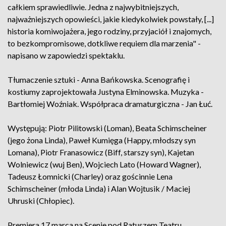
całkiem sprawiedliwie. Jedna z najwybitniejszych,
najważniejszych opowieści, jakie kiedykolwiek powstały, [...]
historia komiwojażera, jego rodziny, przyjaciół i znajomych,
to bezkompromisowe, dotkliwe requiem dla marzenia" -
napisano w zapowiedzi spektaklu.
Tłumaczenie sztuki - Anna Bańkowska. Scenografię i
kostiumy zaprojektowała Justyna Elminowska. Muzyka -
Bartłomiej Woźniak. Współpraca dramaturgiczna - Jan Łuć.
Występują: Piotr Pilitowski (Loman), Beata Schimscheiner
(jego żona Linda), Paweł Kumięga (Happy, młodszy syn
Lomana), Piotr Franasowicz (Biff, starszy syn), Kajetan
Wolniewicz (wuj Ben), Wojciech Lato (Howard Wagner),
Tadeusz Łomnicki (Charley) oraz gościnnie Lena
Schimscheiner (młoda Linda) i Alan Wojtusik / Maciej
Uhruski (Chłopiec).
Premiera 17 marca na Scenie pod Ratuszem Teatru