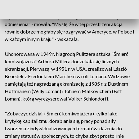
"Za każdym razem, gdy je otwieramy - to wszystkie rzeczy i
sprawy widzimy trochę inaczej. Ta warstwa plastyczna nie da
się zbyt mocno ukonkretyzować, gdy chodzi o realistyczne
odniesienia" - mówiła. "Myślę, że w tej przestrzeni akcja
równie dobrze mogłaby się rozgrywać w Ameryce, w Polsce i
w każdym innym kraju" - wskazała.
Uhonorowana w 1949 r. Nagrodą Pulitzera sztuka "Śmierć
komiwojażera" Arthura Millera doczekała się licznych
ekranizacji. Pierwszą, w 1951 r. w USA, zrealizował László
Benedek z Fredrickiem Marchem w roli Lomana. Widzowie
pamiętają też nagradzaną ekranizację z 1985 r. z Dustinem
Hoffmanem (Willy Loman) i Johnem Malkovichem (Biff
Loman), którą wyreżyserował Volker Schlöndorff.
"Zobaczyć dzisiaj +Śmierć komiwojażera+ tylko jako
krytykę kapitalizmu, dorabiania się, pracy ponad siły,
tworzenia zindywidualizowanych formatów, dążenia do
zmiany statusów społecznych, to chyba zbyt prosto i nie