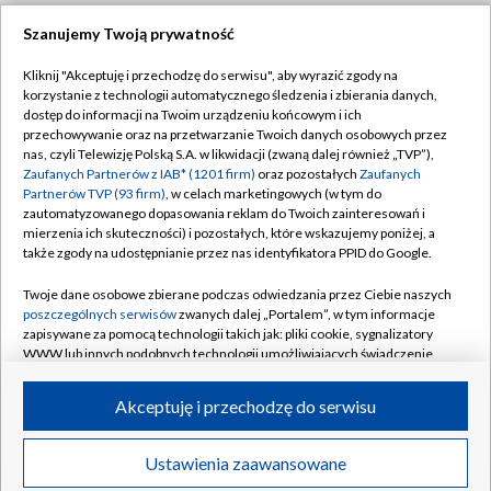
Szanujemy Twoją prywatność
Dołącz do nas:
Kliknij "Akceptuję i przechodzę do serwisu", aby wyrazić zgody na
korzystanie z technologii automatycznego śledzenia i zbierania danych,
TVP
dostęp do informacji na Twoim urządzeniu końcowym i ich
Abonament TVP
przechowywanie oraz na przetwarzanie Twoich danych osobowych przez
Regulamin TVP
nas, czyli Telewizję Polską S.A. w likwidacji (zwaną dalej również „TVP”),
Emisja w TVP
Zaufanych Partnerów z IAB* (1201 firm)
oraz pozostałych
Zaufanych
Polityka prywatności
Partnerów TVP (93 firm)
, w celach marketingowych (w tym do
Centrum informacji TVP
Moje zgody
zautomatyzowanego dopasowania reklam do Twoich zainteresowań i
mierzenia ich skuteczności) i pozostałych, które wskazujemy poniżej, a
Naziemna Telewizja Cyfrowa
Pomoc
także zgody na udostępnianie przez nas identyfikatora PPID do Google.
Sklep TVP
Biuro reklamy
Twoje dane osobowe zbierane podczas odwiedzania przez Ciebie naszych
Rada Programowa
poszczególnych serwisów
zwanych dalej „Portalem”, w tym informacje
Kontakt
zapisywane za pomocą technologii takich jak: pliki cookie, sygnalizatory
System NOS
WWW lub innych podobnych technologii umożliwiających świadczenie
dopasowanych i bezpiecznych usług, personalizację treści oraz reklam,
Informacje o nadawcy
Kanały
udostępnianie funkcji mediów społecznościowych oraz analizowanie
Akceptuję i przechodzę do serwisu
ruchu w Internecie.
Program dla prasy
©2026 Telewizja Polska S.A. w likwidacji
Biuro Reklamy
Twoje dane osobowe zbierane podczas odwiedzania przez Ciebie
Ustawienia zaawansowane
poszczególnych serwisów
na Portalu, takie jak adresy IP, identyfikatory
Ogłoszenie przetargowe