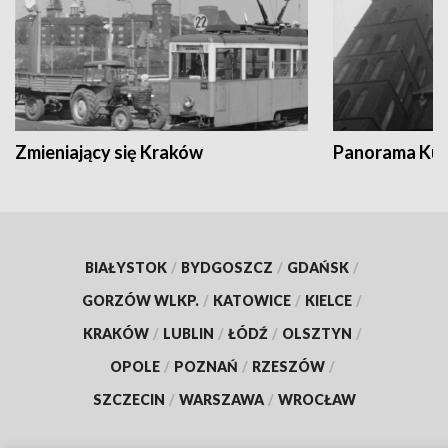
Zmieniający się Kraków
Panorama Kul
BIAŁYSTOK
/
BYDGOSZCZ
/
GDAŃSK
/
GORZÓW WLKP.
/
KATOWICE
/
KIELCE
/
KRAKÓW
/
LUBLIN
/
ŁÓDŹ
/
OLSZTYN
/
OPOLE
/
POZNAŃ
/
RZESZÓW
/
SZCZECIN
/
WARSZAWA
/
WROCŁAW