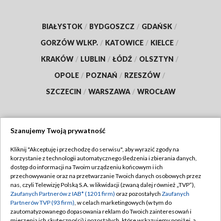
BIAŁYSTOK
/
BYDGOSZCZ
/
GDAŃSK
/
GORZÓW WLKP.
/
KATOWICE
/
KIELCE
/
KRAKÓW
/
LUBLIN
/
ŁÓDŹ
/
OLSZTYN
/
OPOLE
/
POZNAŃ
/
RZESZÓW
/
SZCZECIN
/
WARSZAWA
/
WROCŁAW
Szanujemy Twoją prywatność
Dołącz do nas:
Kliknij "Akceptuję i przechodzę do serwisu", aby wyrazić zgody na
korzystanie z technologii automatycznego śledzenia i zbierania danych,
TVP
dostęp do informacji na Twoim urządzeniu końcowym i ich
Abonament TVP
przechowywanie oraz na przetwarzanie Twoich danych osobowych przez
Regulamin TVP
nas, czyli Telewizję Polską S.A. w likwidacji (zwaną dalej również „TVP”),
Emisja w TVP
Zaufanych Partnerów z IAB* (1201 firm)
oraz pozostałych
Zaufanych
Polityka prywatności
Partnerów TVP (93 firm)
, w celach marketingowych (w tym do
Centrum informacji TVP
Moje zgody
zautomatyzowanego dopasowania reklam do Twoich zainteresowań i
mierzenia ich skuteczności) i pozostałych, które wskazujemy poniżej, a