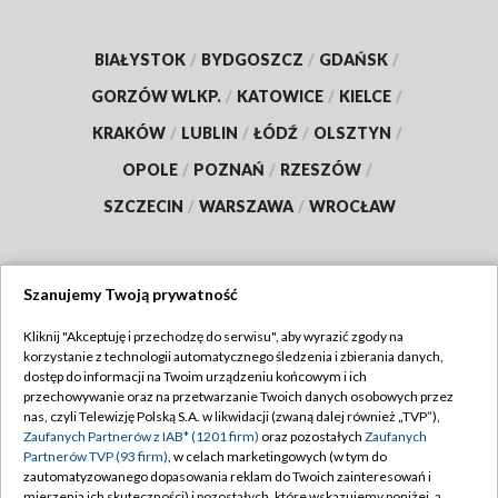
BIAŁYSTOK
/
BYDGOSZCZ
/
GDAŃSK
/
GORZÓW WLKP.
/
KATOWICE
/
KIELCE
/
KRAKÓW
/
LUBLIN
/
ŁÓDŹ
/
OLSZTYN
/
OPOLE
/
POZNAŃ
/
RZESZÓW
/
SZCZECIN
/
WARSZAWA
/
WROCŁAW
Szanujemy Twoją prywatność
Dołącz do nas:
Kliknij "Akceptuję i przechodzę do serwisu", aby wyrazić zgody na
korzystanie z technologii automatycznego śledzenia i zbierania danych,
TVP
dostęp do informacji na Twoim urządzeniu końcowym i ich
Abonament TVP
przechowywanie oraz na przetwarzanie Twoich danych osobowych przez
Regulamin TVP
nas, czyli Telewizję Polską S.A. w likwidacji (zwaną dalej również „TVP”),
Emisja w TVP
Zaufanych Partnerów z IAB* (1201 firm)
oraz pozostałych
Zaufanych
Polityka prywatności
Partnerów TVP (93 firm)
, w celach marketingowych (w tym do
Centrum informacji TVP
Moje zgody
zautomatyzowanego dopasowania reklam do Twoich zainteresowań i
mierzenia ich skuteczności) i pozostałych, które wskazujemy poniżej, a