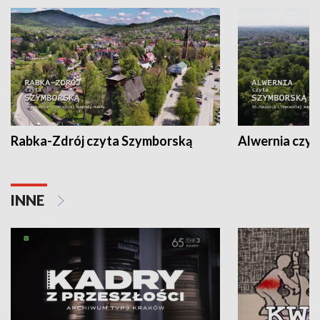
Rabka-Zdrój czyta Szymborską
Alwernia czy
INNE