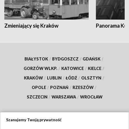
Zmieniający się Kraków
Panorama Kul
BIAŁYSTOK
/
BYDGOSZCZ
/
GDAŃSK
/
GORZÓW WLKP.
/
KATOWICE
/
KIELCE
/
KRAKÓW
/
LUBLIN
/
ŁÓDŹ
/
OLSZTYN
/
OPOLE
/
POZNAŃ
/
RZESZÓW
/
SZCZECIN
/
WARSZAWA
/
WROCŁAW
Szanujemy Twoją prywatność
Dołącz do nas: