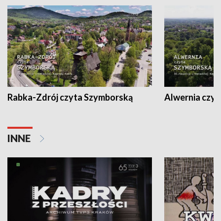
Rabka-Zdrój czyta Szymborską
Alwernia czy
INNE