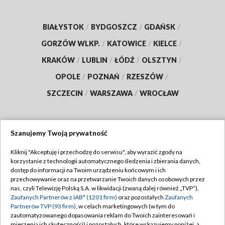
BIAŁYSTOK
/
BYDGOSZCZ
/
GDAŃSK
/
GORZÓW WLKP.
/
KATOWICE
/
KIELCE
/
KRAKÓW
/
LUBLIN
/
ŁÓDŹ
/
OLSZTYN
/
OPOLE
/
POZNAŃ
/
RZESZÓW
/
SZCZECIN
/
WARSZAWA
/
WROCŁAW
Szanujemy Twoją prywatność
Dołącz do nas:
Kliknij "Akceptuję i przechodzę do serwisu", aby wyrazić zgody na
korzystanie z technologii automatycznego śledzenia i zbierania danych,
TVP
dostęp do informacji na Twoim urządzeniu końcowym i ich
Abonament TVP
przechowywanie oraz na przetwarzanie Twoich danych osobowych przez
Regulamin TVP
nas, czyli Telewizję Polską S.A. w likwidacji (zwaną dalej również „TVP”),
Emisja w TVP
Zaufanych Partnerów z IAB* (1201 firm)
oraz pozostałych
Zaufanych
Polityka prywatności
Partnerów TVP (93 firm)
, w celach marketingowych (w tym do
Centrum informacji TVP
Moje zgody
zautomatyzowanego dopasowania reklam do Twoich zainteresowań i
mierzenia ich skuteczności) i pozostałych, które wskazujemy poniżej, a