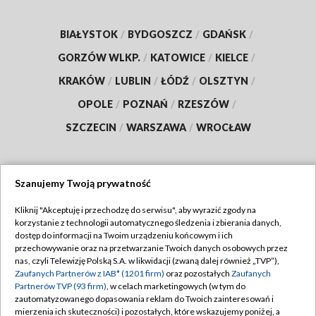
BIAŁYSTOK
/
BYDGOSZCZ
/
GDAŃSK
/
GORZÓW WLKP.
/
KATOWICE
/
KIELCE
/
KRAKÓW
/
LUBLIN
/
ŁÓDŹ
/
OLSZTYN
/
OPOLE
/
POZNAŃ
/
RZESZÓW
/
SZCZECIN
/
WARSZAWA
/
WROCŁAW
Szanujemy Twoją prywatność
Dołącz do nas:
Kliknij "Akceptuję i przechodzę do serwisu", aby wyrazić zgody na
korzystanie z technologii automatycznego śledzenia i zbierania danych,
TVP
dostęp do informacji na Twoim urządzeniu końcowym i ich
Abonament TVP
przechowywanie oraz na przetwarzanie Twoich danych osobowych przez
Regulamin TVP
nas, czyli Telewizję Polską S.A. w likwidacji (zwaną dalej również „TVP”),
Emisja w TVP
Polityka prywatności
Zaufanych Partnerów z IAB* (1201 firm)
oraz pozostałych
Zaufanych
Partnerów TVP (93 firm)
, w celach marketingowych (w tym do
Centrum informacji TVP
Moje zgody
zautomatyzowanego dopasowania reklam do Twoich zainteresowań i
mierzenia ich skuteczności) i pozostałych, które wskazujemy poniżej, a