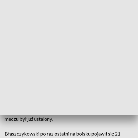
Jakub Błaszczykowski
Źródło: arch. TVP3 Kraków
Jakub Błaszczykowski po kilkunastomiesięcznej
przerwie spowodowanej kontuzją powrócił na
boisko. 108-krotny reprezentant Polski zagrał w
pierwszoligowym sparingu jego Wisły Kraków z
Odrą Opole.
Mecz zakończył się zwycięstwem 3:1 opolskiego zespołu, a
Błaszczykowski zagrał przez ostatnie 30 minut, gdy wynik
meczu był już ustalony.
Błaszczykowski po raz ostatni na boisku pojawił się 21