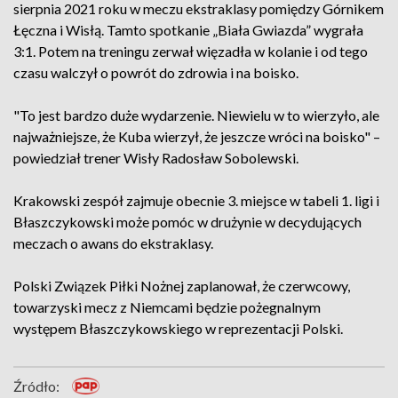
sierpnia 2021 roku w meczu ekstraklasy pomiędzy Górnikem
Łęczna i Wisłą. Tamto spotkanie „Biała Gwiazda” wygrała
3:1. Potem na treningu zerwał więzadła w kolanie i od tego
czasu walczył o powrót do zdrowia i na boisko.
"To jest bardzo duże wydarzenie. Niewielu w to wierzyło, ale
najważniejsze, że Kuba wierzył, że jeszcze wróci na boisko" –
powiedział trener Wisły Radosław Sobolewski.
Krakowski zespół zajmuje obecnie 3. miejsce w tabeli 1. ligi i
Błaszczykowski może pomóc w drużynie w decydujących
meczach o awans do ekstraklasy.
Polski Związek Piłki Nożnej zaplanował, że czerwcowy,
towarzyski mecz z Niemcami będzie pożegnalnym
występem Błaszczykowskiego w reprezentacji Polski.
Źródło: