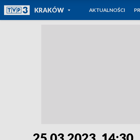
POWRÓT DO
KRAKÓW
AKTUALNOŚCI
P
TVP REGIONY
25.03.2023, 14:30