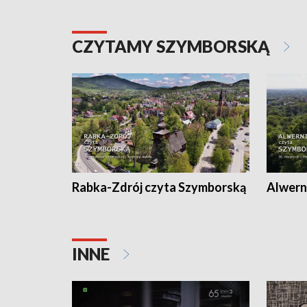
CZYTAMY SZYMBORSKĄ
Rabka-Zdrój czyta Szymborską
Alwern
INNE