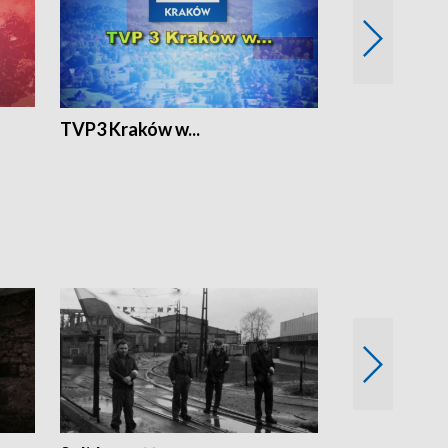
TVP3 Kraków w...
Ślizg