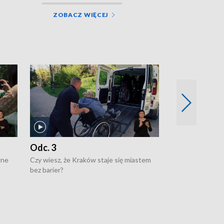
ZOBACZ WIĘCEJ
Odc. 3
Odc. 2
wne
Czy wiesz, że Kraków staje się miastem
Czy wiesz, że Kr
bez barier?
poprawia jakość 