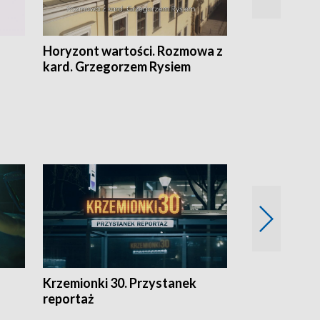
Horyzont wartości. Rozmowa z
Kulturalnie 
kard. Grzegorzem Rysiem
Krzemionki 30. Przystanek
Kraków - jak
reportaż