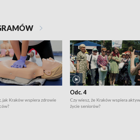
OGRAMÓW
Odc. 4
, jak Kraków wspiera zdrowie
Czy wiesz, że Kraków wspiera akty
ców?
życie seniorów?