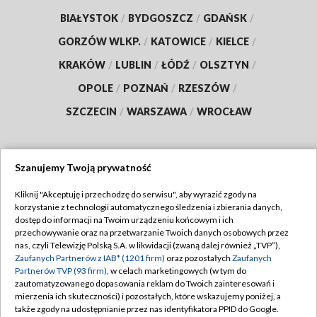
BIAŁYSTOK
/
BYDGOSZCZ
/
GDAŃSK
/
GORZÓW WLKP.
/
KATOWICE
/
KIELCE
/
KRAKÓW
/
LUBLIN
/
ŁÓDŹ
/
OLSZTYN
/
OPOLE
/
POZNAŃ
/
RZESZÓW
/
SZCZECIN
/
WARSZAWA
/
WROCŁAW
Szanujemy Twoją prywatność
Dołącz do nas:
Kliknij "Akceptuję i przechodzę do serwisu", aby wyrazić zgody na
korzystanie z technologii automatycznego śledzenia i zbierania danych,
TVP
dostęp do informacji na Twoim urządzeniu końcowym i ich
Abonament TVP
przechowywanie oraz na przetwarzanie Twoich danych osobowych przez
Regulamin TVP
nas, czyli Telewizję Polską S.A. w likwidacji (zwaną dalej również „TVP”),
Emisja w TVP
Polityka prywatności
Zaufanych Partnerów z IAB* (1201 firm)
oraz pozostałych
Zaufanych
Partnerów TVP (93 firm)
, w celach marketingowych (w tym do
Centrum informacji TVP
Moje zgody
zautomatyzowanego dopasowania reklam do Twoich zainteresowań i
mierzenia ich skuteczności) i pozostałych, które wskazujemy poniżej, a
Naziemna Telewizja Cyfrowa
Pomoc
także zgody na udostępnianie przez nas identyfikatora PPID do Google.