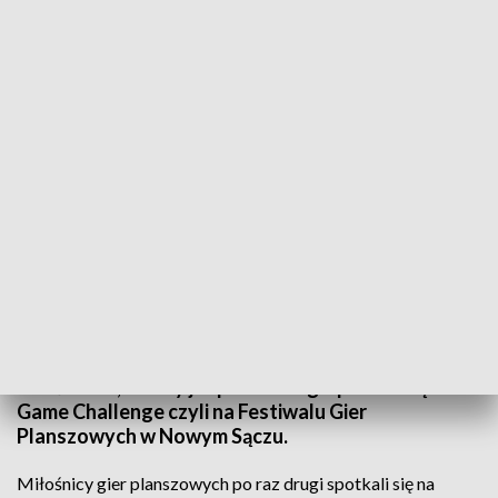
Na planszy...
Źródło: TVP3 Kraków
Uczą, bawią, rozwijają, zabierają do świata fantazji.
Można spędzać przy nich długie godziny.
Współczesne planszówki to jednak nie tylko kilka
pionków i kostka do gry. Często zawierają nawet
kilkadziesiąt elementów i wciąż przybywa ich
miłośników, którzy już po raz drugi spotkali się na
Game Challenge czyli na Festiwalu Gier
Planszowych w Nowym Sączu.
Miłośnicy gier planszowych po raz drugi spotkali się na