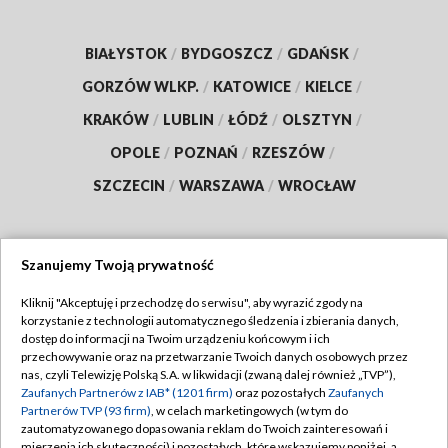
BIAŁYSTOK
/
BYDGOSZCZ
/
GDAŃSK
/
GORZÓW WLKP.
/
KATOWICE
/
KIELCE
/
KRAKÓW
/
LUBLIN
/
ŁÓDŹ
/
OLSZTYN
/
OPOLE
/
POZNAŃ
/
RZESZÓW
/
SZCZECIN
/
WARSZAWA
/
WROCŁAW
Szanujemy Twoją prywatność
Dołącz do nas:
Kliknij "Akceptuję i przechodzę do serwisu", aby wyrazić zgody na
korzystanie z technologii automatycznego śledzenia i zbierania danych,
TVP
dostęp do informacji na Twoim urządzeniu końcowym i ich
Abonament TVP
przechowywanie oraz na przetwarzanie Twoich danych osobowych przez
Regulamin TVP
nas, czyli Telewizję Polską S.A. w likwidacji (zwaną dalej również „TVP”),
Emisja w TVP
Zaufanych Partnerów z IAB* (1201 firm)
oraz pozostałych
Zaufanych
Polityka prywatności
Partnerów TVP (93 firm)
, w celach marketingowych (w tym do
Centrum informacji TVP
Moje zgody
zautomatyzowanego dopasowania reklam do Twoich zainteresowań i
mierzenia ich skuteczności) i pozostałych, które wskazujemy poniżej, a