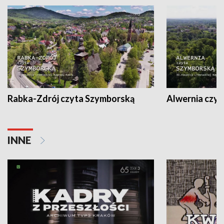
Rabka-Zdrój czyta Szymborską
Alwernia czy
INNE