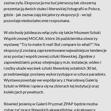
zaznaczyła. Ekspozycja ma być pierwszą tak obszerną
prezentacją dwóch stuleci literwskiej fotografii w Polsce,
gdzie - jak zaznaczają inicjatorzy ekspozycji - wciąż
pozostaje niedostatecznie rozpoznana.
W obchody jubileuszu włączyło się także Muzeum Sztuki
Współczesnej MOCAK, które 26 października otworzy
wystawę "Try to make it real! But compare to what?". Na
ekspozycji zostaną zaprezentowane najważniejsze tendencje
oraz postaci współczesnej sztuki litewskiej. Zgodnie z
zapowiedziami, pokaz obejmujący m.in. instalacje, wideo i
rzeźby ukaże wycinek sztuki litewskiej ostatnich 30 lat,
przedstawiając postawy wykorzystujące w sztuce paradoks.
Wystawa powstaje we współpracy z Narodową Galerią
Sztuki w Wilnie i opiera się na zbiorach tej instytucji oraz
kolekcjach prywatnych.
Również jesienią w Galerii Pryzmat ZPAP będzie można
zobaczyć prace litewskich akwarelistów, a krakowscy