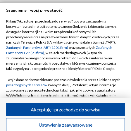
Szanujemy Twoją prywatność
Dołącz do nas:
Kliknij "Akceptuję i przechodzę do serwisu", aby wyrazić zgody na
korzystanie z technologii automatycznego śledzenia i zbierania danych,
TVP
dostęp do informacji na Twoim urządzeniu końcowym i ich
Abonament TVP
przechowywanie oraz na przetwarzanie Twoich danych osobowych przez
Regulamin TVP
nas, czyli Telewizję Polską S.A. w likwidacji (zwaną dalej również „TVP”),
Emisja w TVP
Polityka prywatności
Zaufanych Partnerów z IAB* (1201 firm)
oraz pozostałych
Zaufanych
Partnerów TVP (93 firm)
, w celach marketingowych (w tym do
Centrum informacji TVP
Moje zgody
zautomatyzowanego dopasowania reklam do Twoich zainteresowań i
mierzenia ich skuteczności) i pozostałych, które wskazujemy poniżej, a
Naziemna Telewizja Cyfrowa
Pomoc
także zgody na udostępnianie przez nas identyfikatora PPID do Google.
Sklep TVP
Biuro reklamy
Twoje dane osobowe zbierane podczas odwiedzania przez Ciebie naszych
Rada Programowa
Kontakt
poszczególnych serwisów
zwanych dalej „Portalem”, w tym informacje
zapisywane za pomocą technologii takich jak: pliki cookie, sygnalizatory
System NOS
WWW lub innych podobnych technologii umożliwiających świadczenie
dopasowanych i bezpiecznych usług, personalizację treści oraz reklam,
Informacje o nadawcy
Kanały
udostępnianie funkcji mediów społecznościowych oraz analizowanie
Akceptuję i przechodzę do serwisu
ruchu w Internecie.
Program dla prasy
©2026 Telewizja Polska S.A. w likwidacji
Biuro Reklamy
Twoje dane osobowe zbierane podczas odwiedzania przez Ciebie
Ustawienia zaawansowane
poszczególnych serwisów
na Portalu, takie jak adresy IP, identyfikatory
Ogłoszenie przetargowe