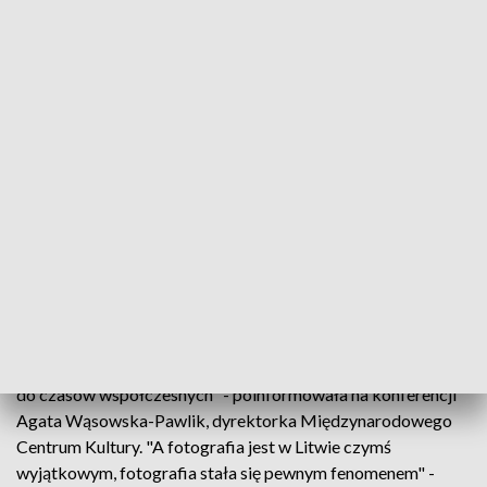
Wystawa jest organizowana wspólnie z Litewskim
narodowym Muzeum Sztuki. Obok dzieł klasyków wileńskiej
sztuki, między innymi Ferdynanda Ruszczyca, Jana Bułhaka i
Ludomira Śledzińskiego, zaprezentowane zostaną także
obrazy i grafiki młodszego pokolenia artystów, do którego
należą Hanna Milewska, Józef Horyd czy Hadassa
Gurewicz-Grodzka. Wystawę zwieńczą dzieła powstałe z
nostalgii za utraconym Wilnem, w tym grafiki i obrazy
Andrzeja Wróblewskiego.
Następnie, w połowie czerwca, w Międzynarodowym
Centrum Kultury zostanie zaprezentowana litewska
fotografia. "Przygotowujemy wystawę poświęconą
retrospektywie fotografii litewskiej od samego jej początku
do czasów współczesnych" - poinformowała na konferencji
Agata Wąsowska-Pawlik, dyrektorka Międzynarodowego
Centrum Kultury. "A fotografia jest w Litwie czymś
wyjątkowym, fotografia stała się pewnym fenomenem" -