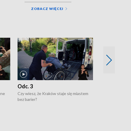
ZOBACZ WIĘCEJ
Odc. 3
Odc. 2
wne
Czy wiesz, że Kraków staje się miastem
Czy wiesz, że Kr
bez barier?
poprawia jakość 