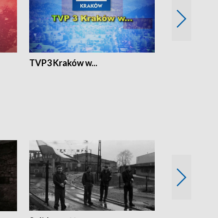
TVP3 Kraków w...
Ślizg