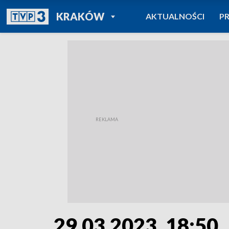
POWRÓT DO
KRAKÓW
AKTUALNOŚCI
P
TVP REGIONY
29.03.2023, 18:50