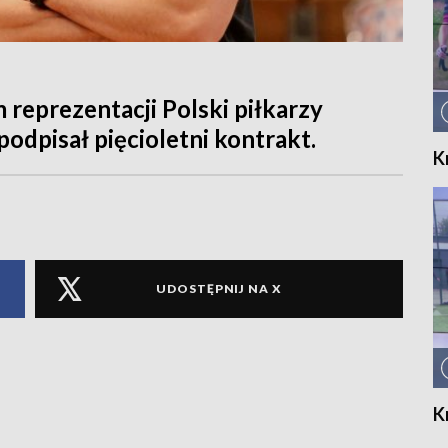
 reprezentacji Polski piłkarzy
odpisał pięcioletni kontrakt.
K
UDOSTĘPNIJ NA X
K