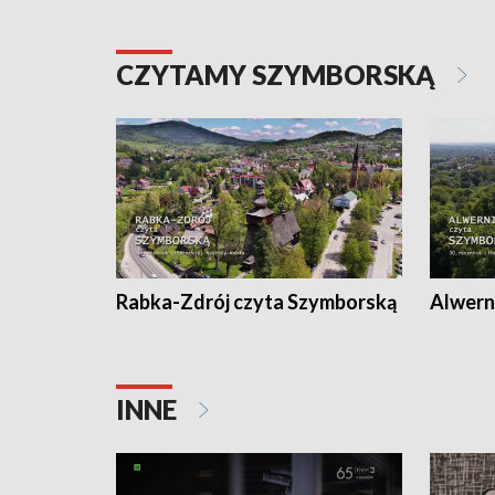
CZYTAMY SZYMBORSKĄ
Rabka-Zdrój czyta Szymborską
Alwern
INNE