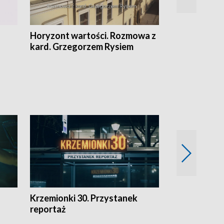
Horyzont wartości. Rozmowa z
Kulturalnie 
kard. Grzegorzem Rysiem
Krzemionki 30. Przystanek
Kraków - jak
reportaż