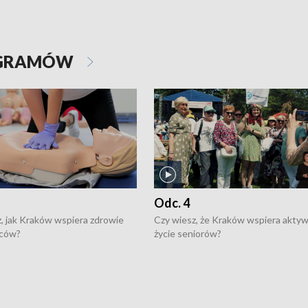
OGRAMÓW
Odc. 4
, jak Kraków wspiera zdrowie
Czy wiesz, że Kraków wspiera akty
ców?
życie seniorów?