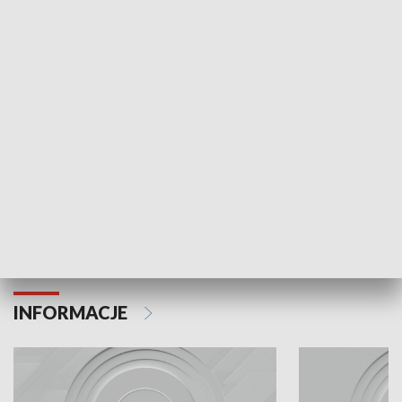
Odc. 6
Odc. 5
Czy wiesz, że Kraków inwestuje w edukację i
Czy wiesz, jak Kr
rozwój młodych?
mieszkańców?
INFORMACJE