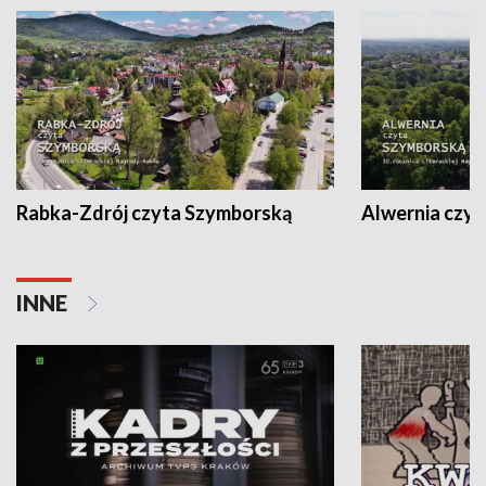
Rabka-Zdrój czyta Szymborską
Alwernia czy
INNE