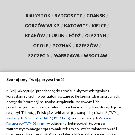
BIAŁYSTOK
/
BYDGOSZCZ
/
GDAŃSK
/
GORZÓW WLKP.
/
KATOWICE
/
KIELCE
/
KRAKÓW
/
LUBLIN
/
ŁÓDŹ
/
OLSZTYN
/
OPOLE
/
POZNAŃ
/
RZESZÓW
/
SZCZECIN
/
WARSZAWA
/
WROCŁAW
Szanujemy Twoją prywatność
Dołącz do nas:
Kliknij "Akceptuję i przechodzę do serwisu", aby wyrazić zgody na
korzystanie z technologii automatycznego śledzenia i zbierania danych,
TVP
dostęp do informacji na Twoim urządzeniu końcowym i ich
Abonament TVP
przechowywanie oraz na przetwarzanie Twoich danych osobowych przez
Regulamin TVP
nas, czyli Telewizję Polską S.A. w likwidacji (zwaną dalej również „TVP”),
Emisja w TVP
Zaufanych Partnerów z IAB* (1201 firm)
oraz pozostałych
Zaufanych
Polityka prywatności
Partnerów TVP (93 firm)
, w celach marketingowych (w tym do
Centrum informacji TVP
Moje zgody
zautomatyzowanego dopasowania reklam do Twoich zainteresowań i
mierzenia ich skuteczności) i pozostałych, które wskazujemy poniżej, a