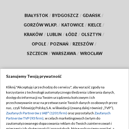
BIAŁYSTOK
/
BYDGOSZCZ
/
GDAŃSK
/
GORZÓW WLKP.
/
KATOWICE
/
KIELCE
/
KRAKÓW
/
LUBLIN
/
ŁÓDŹ
/
OLSZTYN
/
OPOLE
/
POZNAŃ
/
RZESZÓW
/
SZCZECIN
/
WARSZAWA
/
WROCŁAW
Szanujemy Twoją prywatność
Dołącz do nas:
Kliknij "Akceptuję i przechodzę do serwisu", aby wyrazić zgody na
korzystanie z technologii automatycznego śledzenia i zbierania danych,
TVP
dostęp do informacji na Twoim urządzeniu końcowym i ich
Abonament TVP
przechowywanie oraz na przetwarzanie Twoich danych osobowych przez
Regulamin TVP
nas, czyli Telewizję Polską S.A. w likwidacji (zwaną dalej również „TVP”),
Emisja w TVP
Zaufanych Partnerów z IAB* (1201 firm)
oraz pozostałych
Zaufanych
Polityka prywatności
Partnerów TVP (93 firm)
, w celach marketingowych (w tym do
Centrum informacji TVP
Moje zgody
zautomatyzowanego dopasowania reklam do Twoich zainteresowań i
mierzenia ich skuteczności) i pozostałych, które wskazujemy poniżej, a