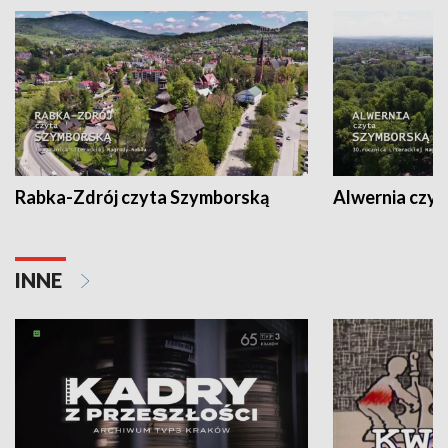
Rabka-Zdrój czyta Szymborską
Alwernia czy
INNE