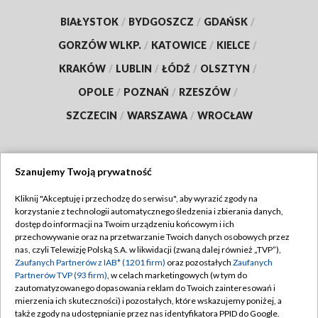
BIAŁYSTOK
/
BYDGOSZCZ
/
GDAŃSK
/
GORZÓW WLKP.
/
KATOWICE
/
KIELCE
/
KRAKÓW
/
LUBLIN
/
ŁÓDŹ
/
OLSZTYN
/
OPOLE
/
POZNAŃ
/
RZESZÓW
/
SZCZECIN
/
WARSZAWA
/
WROCŁAW
Szanujemy Twoją prywatność
Dołącz do nas:
Kliknij "Akceptuję i przechodzę do serwisu", aby wyrazić zgody na
korzystanie z technologii automatycznego śledzenia i zbierania danych,
TVP
dostęp do informacji na Twoim urządzeniu końcowym i ich
Abonament TVP
przechowywanie oraz na przetwarzanie Twoich danych osobowych przez
Regulamin TVP
nas, czyli Telewizję Polską S.A. w likwidacji (zwaną dalej również „TVP”),
Emisja w TVP
Polityka prywatności
Zaufanych Partnerów z IAB* (1201 firm)
oraz pozostałych
Zaufanych
Partnerów TVP (93 firm)
, w celach marketingowych (w tym do
Centrum informacji TVP
Moje zgody
zautomatyzowanego dopasowania reklam do Twoich zainteresowań i
mierzenia ich skuteczności) i pozostałych, które wskazujemy poniżej, a
Naziemna Telewizja Cyfrowa
Pomoc
także zgody na udostępnianie przez nas identyfikatora PPID do Google.