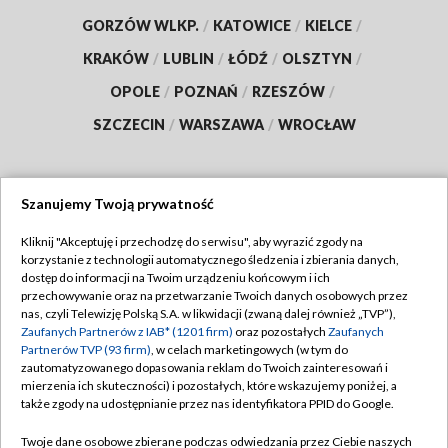
GORZÓW WLKP.
/
KATOWICE
/
KIELCE
/
KRAKÓW
/
LUBLIN
/
ŁÓDŹ
/
OLSZTYN
/
OPOLE
/
POZNAŃ
/
RZESZÓW
/
SZCZECIN
/
WARSZAWA
/
WROCŁAW
Szanujemy Twoją prywatność
Dołącz do nas:
Kliknij "Akceptuję i przechodzę do serwisu", aby wyrazić zgody na
korzystanie z technologii automatycznego śledzenia i zbierania danych,
TVP
dostęp do informacji na Twoim urządzeniu końcowym i ich
Abonament TVP
przechowywanie oraz na przetwarzanie Twoich danych osobowych przez
Regulamin TVP
nas, czyli Telewizję Polską S.A. w likwidacji (zwaną dalej również „TVP”),
Emisja w TVP
Zaufanych Partnerów z IAB* (1201 firm)
oraz pozostałych
Zaufanych
Polityka prywatności
Partnerów TVP (93 firm)
, w celach marketingowych (w tym do
Centrum informacji TVP
Moje zgody
zautomatyzowanego dopasowania reklam do Twoich zainteresowań i
mierzenia ich skuteczności) i pozostałych, które wskazujemy poniżej, a
Naziemna Telewizja Cyfrowa
Pomoc
także zgody na udostępnianie przez nas identyfikatora PPID do Google.
Sklep TVP
Biuro reklamy
Twoje dane osobowe zbierane podczas odwiedzania przez Ciebie naszych