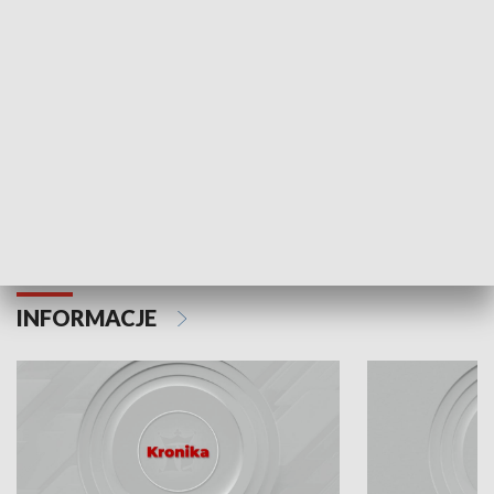
Odc. 6
Odc. 5
Czy wiesz, że Kraków inwestuje w edukację i
Czy wiesz, jak Kr
rozwój młodych?
mieszkańców?
INFORMACJE