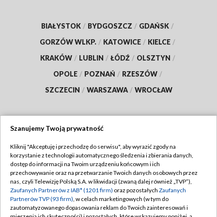
BIAŁYSTOK
/
BYDGOSZCZ
/
GDAŃSK
/
GORZÓW WLKP.
/
KATOWICE
/
KIELCE
/
KRAKÓW
/
LUBLIN
/
ŁÓDŹ
/
OLSZTYN
/
OPOLE
/
POZNAŃ
/
RZESZÓW
/
SZCZECIN
/
WARSZAWA
/
WROCŁAW
Szanujemy Twoją prywatność
Dołącz do nas:
Kliknij "Akceptuję i przechodzę do serwisu", aby wyrazić zgody na
korzystanie z technologii automatycznego śledzenia i zbierania danych,
TVP
dostęp do informacji na Twoim urządzeniu końcowym i ich
Abonament TVP
przechowywanie oraz na przetwarzanie Twoich danych osobowych przez
Regulamin TVP
nas, czyli Telewizję Polską S.A. w likwidacji (zwaną dalej również „TVP”),
Emisja w TVP
Zaufanych Partnerów z IAB* (1201 firm)
oraz pozostałych
Zaufanych
Polityka prywatności
Partnerów TVP (93 firm)
, w celach marketingowych (w tym do
Centrum informacji TVP
Moje zgody
zautomatyzowanego dopasowania reklam do Twoich zainteresowań i
mierzenia ich skuteczności) i pozostałych, które wskazujemy poniżej, a