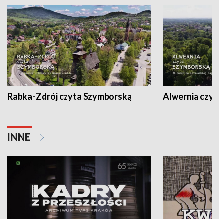
Rabka-Zdrój czyta Szymborską
Alwernia czy
INNE