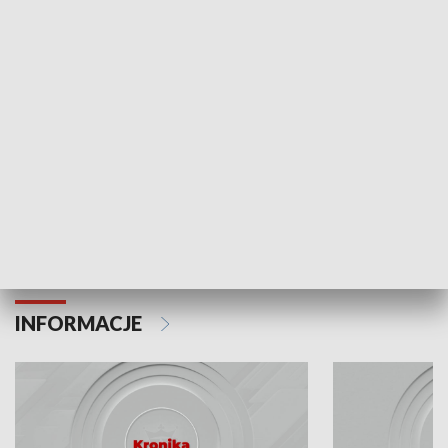
Odc. 6
Odc. 5
Czy wiesz, że Kraków inwestuje w edukację i
Czy wiesz, jak Kr
rozwój młodych?
mieszkańców?
INFORMACJE