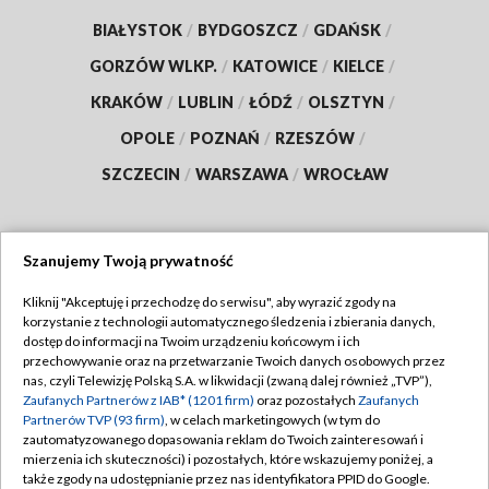
BIAŁYSTOK
/
BYDGOSZCZ
/
GDAŃSK
/
GORZÓW WLKP.
/
KATOWICE
/
KIELCE
/
KRAKÓW
/
LUBLIN
/
ŁÓDŹ
/
OLSZTYN
/
OPOLE
/
POZNAŃ
/
RZESZÓW
/
SZCZECIN
/
WARSZAWA
/
WROCŁAW
Szanujemy Twoją prywatność
Dołącz do nas:
Kliknij "Akceptuję i przechodzę do serwisu", aby wyrazić zgody na
korzystanie z technologii automatycznego śledzenia i zbierania danych,
TVP
dostęp do informacji na Twoim urządzeniu końcowym i ich
Abonament TVP
przechowywanie oraz na przetwarzanie Twoich danych osobowych przez
Regulamin TVP
nas, czyli Telewizję Polską S.A. w likwidacji (zwaną dalej również „TVP”),
Emisja w TVP
Zaufanych Partnerów z IAB* (1201 firm)
oraz pozostałych
Zaufanych
Polityka prywatności
Partnerów TVP (93 firm)
, w celach marketingowych (w tym do
Centrum informacji TVP
Moje zgody
zautomatyzowanego dopasowania reklam do Twoich zainteresowań i
mierzenia ich skuteczności) i pozostałych, które wskazujemy poniżej, a
Naziemna Telewizja Cyfrowa
Pomoc
także zgody na udostępnianie przez nas identyfikatora PPID do Google.