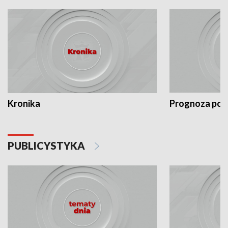
Kronika
Prognoza po
PUBLICYSTYKA