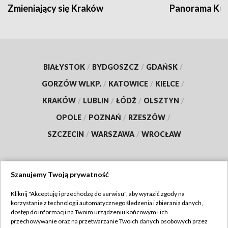
Zmieniający się Kraków
Panorama Kul
BIAŁYSTOK
/
BYDGOSZCZ
/
GDAŃSK
/
GORZÓW WLKP.
/
KATOWICE
/
KIELCE
/
KRAKÓW
/
LUBLIN
/
ŁÓDŹ
/
OLSZTYN
/
OPOLE
/
POZNAŃ
/
RZESZÓW
/
SZCZECIN
/
WARSZAWA
/
WROCŁAW
Szanujemy Twoją prywatność
Dołącz do nas:
Kliknij "Akceptuję i przechodzę do serwisu", aby wyrazić zgody na
korzystanie z technologii automatycznego śledzenia i zbierania danych,
TVP
dostęp do informacji na Twoim urządzeniu końcowym i ich
Abonament TVP
przechowywanie oraz na przetwarzanie Twoich danych osobowych przez
Regulamin TVP